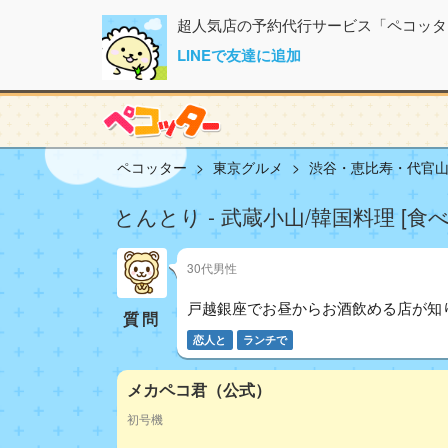
超人気店の予約代行サービス「ペコッタ
LINEで友達に追加
ペコッター
東京グルメ
渋谷・恵比寿・代官
とんとり - 武蔵小山/韓国料理 [食
30代男性
戸越銀座でお昼からお酒飲める店が知
質問
恋人と
ランチで
メカペコ君（公式）
初号機