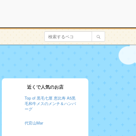
近くで人気のお店
Top of 黒毛七厘 恵比寿 A5黒
毛和牛メスのメンチ＆ハンバ
ーグ
代官山Mar