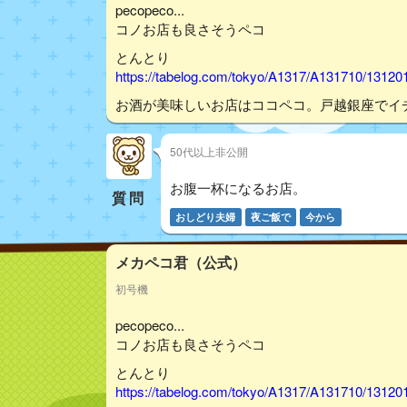
pecopeco...
コノお店も良さそうペコ
とんとり
https://tabelog.com/tokyo/A1317/A131710/13120
お酒が美味しいお店はココペコ。戸越銀座でイ
50代以上非公開
お腹一杯になるお店。
質問
おしどり夫婦
夜ご飯で
今から
メカペコ君（公式）
初号機
pecopeco...
コノお店も良さそうペコ
とんとり
https://tabelog.com/tokyo/A1317/A131710/13120