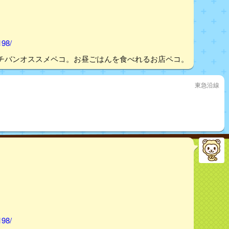
198/
チバンオススメペコ。お昼ごはんを食べれるお店ペコ。
東急沿線
198/