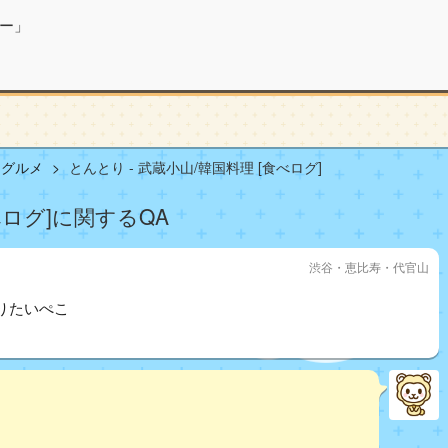
ー」
山グルメ
とんとり - 武蔵小山/韓国料理 [食べログ]
べログ]に関するQA
渋谷・恵比寿・代官山
りたいぺこ