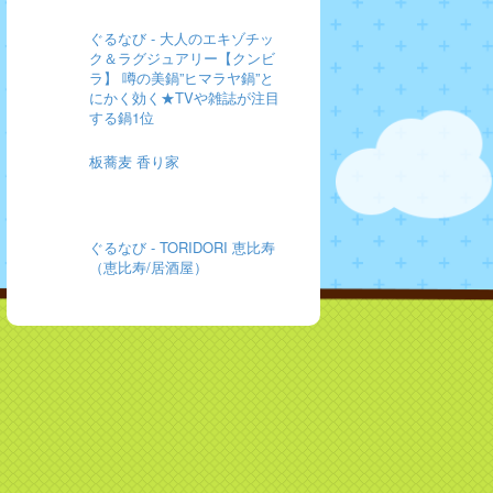
ぐるなび - 大人のエキゾチッ
ク＆ラグジュアリー【クンビ
ラ】 噂の美鍋”ヒマラヤ鍋”と
にかく効く★TVや雑誌が注目
する鍋1位
板蕎麦 香り家
ぐるなび - TORIDORI 恵比寿
（恵比寿/居酒屋）