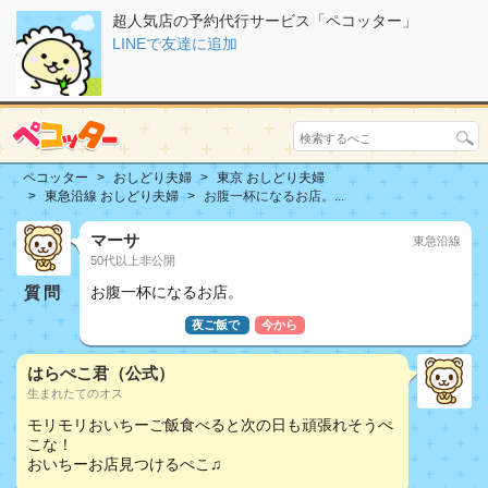
超人気店の予約代行サービス「ペコッター」
LINEで友達に追加
ペコッター
おしどり夫婦
東京 おしどり夫婦
東急沿線 おしどり夫婦
お腹一杯になるお店。...
マーサ
東急沿線
50代以上非公開
質問
お腹一杯になるお店。
おしどり夫婦
夜ご飯で
今から
はらぺこ君（公式）
生まれたてのオス
モリモリおいちーご飯食べると次の日も頑張れそうぺ
こな！
おいちーお店見つけるぺこ♫