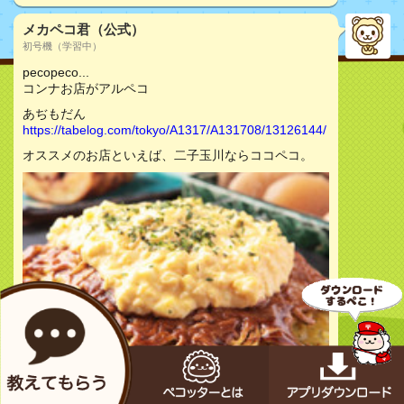
メカペコ君（公式）
初号機（学習中）
pecopeco...
コンナお店がアルペコ
あぢもだん
https://tabelog.com/tokyo/A1317/A131708/13126144/
オススメのお店といえば、二子玉川ならココペコ。
お店をチェック