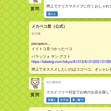
押上でクリスマスイブに行くおしゃれ
質問
恋人と
メカペコ君（公式）
初号機
pecopeco...
イイトコ見つかったペコ
パラッツォ サン グスト
https://tabelog.com/tokyo/A1312/A131203/13139
押上でオススメしたいのはココペコ。オシャレ
非公開女性
スカイツリー付近でお肉のお店を探し
質問
友達と
女子会
夜ご飯で