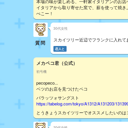
本場の味が楽しめる、一軒家イタリアンのお店
イタリアから取り寄せた窯で、薪を使って焼き
ぺこー！
30代女性
スカイツリー近辺でフランクに入れて
質問
恋人と
メカペコ君（公式）
初号機
pecopeco...
ベツのお店を見つけたペコ
パラッツォサングスト
https://tabelog.com/tokyo/A1312/A131203/13139
とうきょうスカイツリーでオススメしたいのは
20代女性