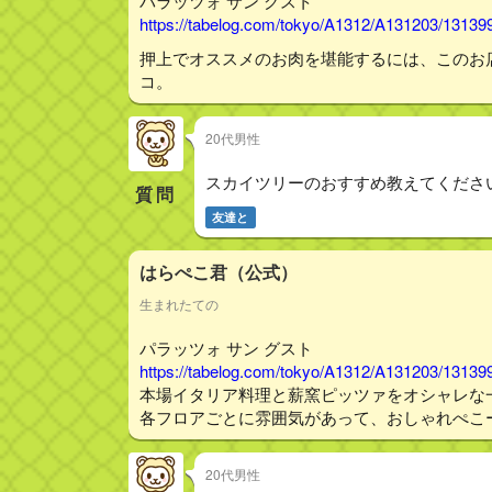
パラッツォ サン グスト
https://tabelog.com/tokyo/A1312/A131203/13139
押上でオススメのお肉を堪能するには、このお
コ。
20代男性
スカイツリーのおすすめ教えてくださ
質問
友達と
はらぺこ君（公式）
生まれたての
パラッツォ サン グスト
https://tabelog.com/tokyo/A1312/A131203/13139
本場イタリア料理と薪窯ピッツァをオシャレな
各フロアごとに雰囲気があって、おしゃれぺこ
20代男性