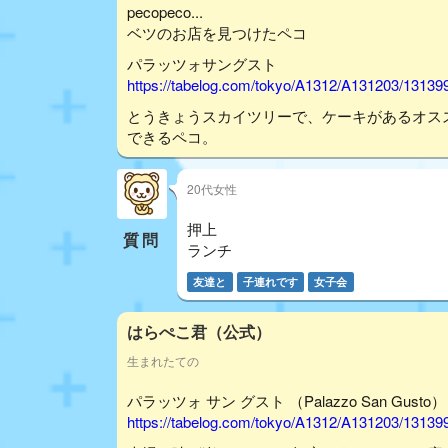
pecopeco...
ベツのお店を見つけたペコ
パラッツォサングスト
https://tabelog.com/tokyo/A1312/A131203/13139
とうきょうスカイツリーで、ケーキがあるオス
できるペコ。
20代女性
押上
質問
ランチ
友達と
子連れです
女子会
はらぺこ君（公式）
生まれたての
パラッツォ サン グスト （Palazzo San Gusto
https://tabelog.com/tokyo/A1312/A131203/13139