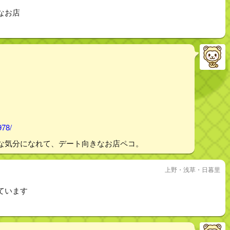
なお店
978/
な気分になれて、デート向きなお店ペコ。
上野・浅草・日暮里
ています