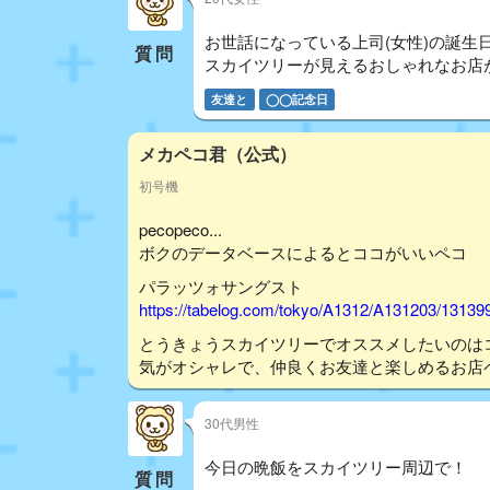
お世話になっている上司(女性)の誕生
質問
スカイツリーが見えるおしゃれなお店
友達と
◯◯記念日
メカペコ君（公式）
初号機
pecopeco...
ボクのデータベースによるとココがいいペコ
パラッツォサングスト
https://tabelog.com/tokyo/A1312/A131203/13139
とうきょうスカイツリーでオススメしたいのは
気がオシャレで、仲良くお友達と楽しめるお店
30代男性
今日の晩飯をスカイツリー周辺で！
質問