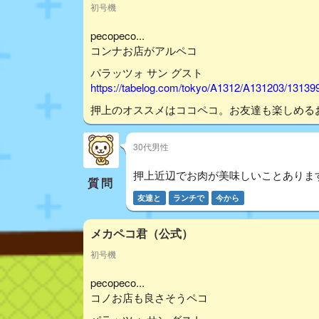
初号機
pecopeco...
コンナお店がアルペコ
パラッツォ サン グスト
https://tabelog.com/tokyo/A1312/A131203/13139
押上のオススメはココペコ。お友達も楽しめる
30代男性
押上近辺でお肉が美味しいことありま
質問
友達と
ランチで
今から
メカペコ君（公式）
初号機
pecopeco...
コノお店も良さそうペコ