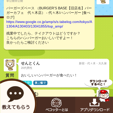
非公開非公開
バーガーズベース （BURGER'S BASE【旧店名】バー
ガーカフェ 代々木店） - 代々木/ハンバーガー [食べ
ログ]
https://www.google.co.jp/amp/s/s.tabelog.com/tokyo/A
1304/A130403/13041855/top_amp/
残業中でしたら、テイクアウトはどうですか？
こちらのハンバーガーおいしいですよー！
良かったらご検討ください
せんとくん
新宿・代々木・大久保
20代男性
質問
おいしいハンバーガーが食べたい！
1人で
夜ご飯で
メカペコ君（公式）
初号機（学習中）
pecopeco...
コンナお店もアッタペコ