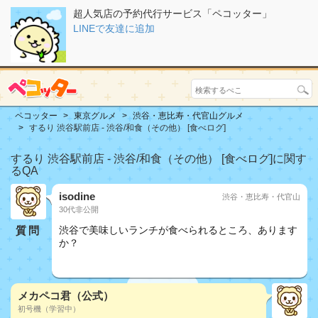
超人気店の予約代行サービス「ペコッター」
LINEで友達に追加
ペコッター
東京グルメ
渋谷・恵比寿・代官山グルメ
するり 渋谷駅前店 - 渋谷/和食（その他） [食べログ]
するり 渋谷駅前店 - 渋谷/和食（その他） [食べログ]に関す
るQA
isodine
渋谷・恵比寿・代官山
30代非公開
質問
渋谷で美味しいランチが食べられるところ、あります
か？
おしどり夫婦
メカペコ君（公式）
初号機（学習中）