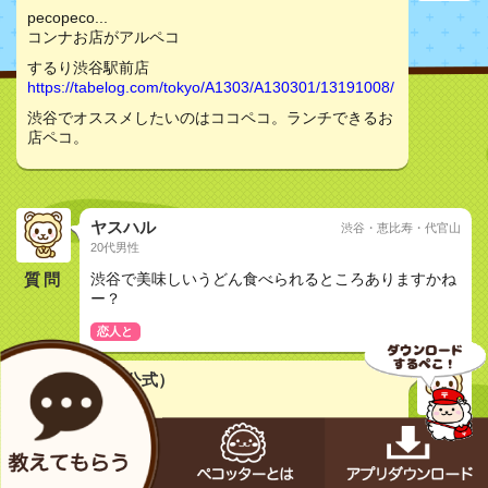
pecopeco...
コンナお店がアルペコ
するり渋谷駅前店
https://tabelog.com/tokyo/A1303/A130301/13191008/
渋谷でオススメしたいのはココペコ。ランチできるお
店ペコ。
ヤスハル
渋谷・恵比寿・代官山
20代男性
質問
渋谷で美味しいうどん食べられるところありますかね
ー？
恋人と
メカペコ君（公式）
初号機（学習中）
pecopeco...
コンナお店がアルペコ
するり渋谷駅前店