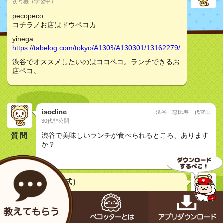
初号機（学習中）
pecopeco...
コチラノお店はドウペコカ
yinega
https://tabelog.com/tokyo/A1303/A130301/13162279/
渋谷でオススメしたいのはココペコ。ランチできるお
店ペコ。
isodine
渋谷・恵比寿・代官山
30代非公開
質問
渋谷で美味しいランチが食べられるところ、あります
か？
おしどり夫婦
メカペコ君（公式）
初号機（学習中）
pecopeco...
コンナお店もアルペコ