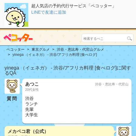
超人気店の予約代行サービス「ペコッター」
LINEで友達に追加
ペコッター
東京グルメ
渋谷・恵比寿・代官山グルメ
yinega （イェネガ） - 渋谷/アフリカ料理 [食べログ]
yinega （イェネガ） - 渋谷/アフリカ料理 [食べログ]に関す
るQA
あつこ
渋谷・恵比寿・代官山
20代女性
質問
渋谷
ランチ
先輩
大学生
メカペコ君（公式）