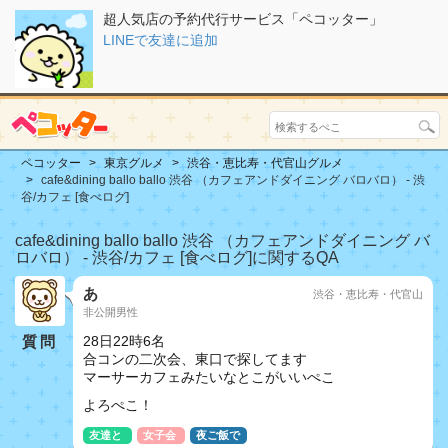
超人気店の予約代行サービス「ペコッター」
LINEで友達に追加
ペコッター
東京グルメ
渋谷・恵比寿・代官山グルメ
cafe&dining ballo ballo 渋谷 （カフェアンドダイニング バロバロ） - 渋
谷/カフェ [食べログ]
cafe&dining ballo ballo 渋谷 （カフェアンドダイニング バ
ロバロ） - 渋谷/カフェ [食べログ]に関するQA
あ
渋谷・恵比寿・代官山
非公開男性
質問
28日22時6名
合コンの二次会、東口で探してます
マーサーカフェみたいなとこがいいぺこ
よろぺこ！
友達と
女子会
夜ご飯で