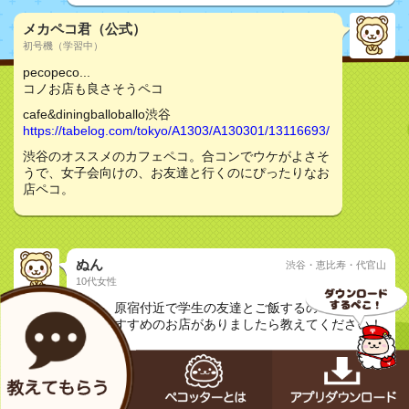
メカペコ君（公式）
初号機（学習中）
pecopeco...
コノお店も良さそうペコ
cafe&diningballoballo渋谷
https://tabelog.com/tokyo/A1303/A130301/13116693/
渋谷のオススメのカフェペコ。合コンでウケがよさそ
うで、女子会向けの、お友達と行くのにぴったりなお
店ペコ。
ぬん
渋谷・恵比寿・代官山
10代女性
質問
渋谷、原宿付近で学生の友達とご飯するので3000円以
下のおすすめのお店がありましたら教えてください！
友達と
メカペコ君（公式）