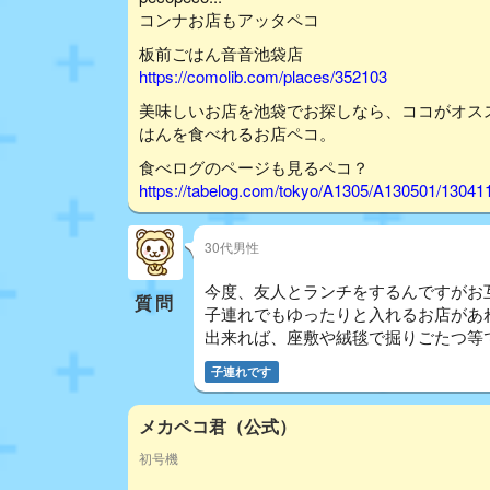
コンナお店もアッタペコ
板前ごはん音音池袋店
https://comolib.com/places/352103
美味しいお店を池袋でお探しなら、ココがオス
はんを食べれるお店ペコ。
食べログのページも見るペコ？
https://tabelog.com/tokyo/A1305/A130501/13041
30代男性
今度、友人とランチをするんですがお
質問
子連れでもゆったりと入れるお店があ
出来れば、座敷や絨毯で掘りごたつ等
子連れです
メカペコ君（公式）
初号機