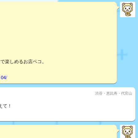
室で楽しめるお店ペコ。
104/
渋谷・恵比寿・代官山
えて！