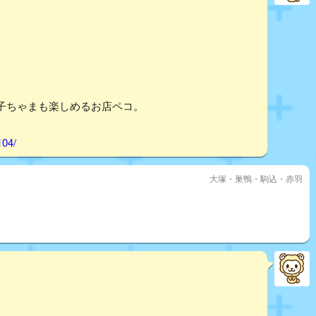
子ちゃまも楽しめるお店ペコ。
104/
大塚・巣鴨・駒込・赤羽