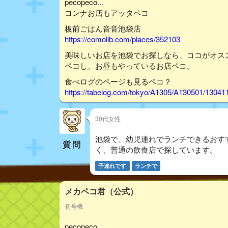
pecopeco...
コンナお店もアッタペコ
板前ごはん音音池袋店
https://comolib.com/places/352103
美味しいお店を池袋でお探しなら、ココがオス
ペコし、お昼もやっているお店ペコ。
食べログのページも見るペコ？
https://tabelog.com/tokyo/A1305/A130501/13041
30代女性
池袋で、幼児連れでランチできるおす
質問
く、普通の飲食店で探しています。
子連れです
ランチで
メカペコ君（公式）
初号機
pecopeco...