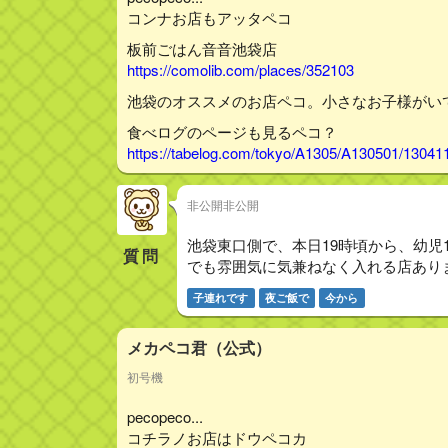
コンナお店もアッタペコ
板前ごはん音音池袋店
https://comolib.com/places/352103
池袋のオススメのお店ペコ。小さなお子様がい
食べログのページも見るペコ？
https://tabelog.com/tokyo/A1305/A130501/13041
非公開非公開
池袋東口側で、本日19時頃から、幼児
質問
でも雰囲気に気兼ねなく入れる店あり
子連れです
夜ご飯で
今から
メカペコ君（公式）
初号機
pecopeco...
コチラノお店はドウペコカ