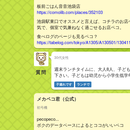
板前ごはん音音池袋店
https://comolib.com/places/352103
池袋駅東口でオススメと言えば、コチラのお店
気で、個室で気兼ねなく過ごせるお店ペコ。
食べログのページも見るペコ？
https://tabelog.com/tokyo/A1305/A130501/13041
30代女性
週末ランチタイムに、大人8人、子ど
質問
下さい。子どもは幼児から小学生低学
子連れです
ランチで
メカペコ君（公式）
初号機
pecopeco...
ボクのデータベースによるとココがいいペコ