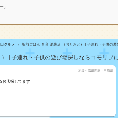
ー」
稲田グルメ
板前ごはん 音音 池袋店 （おとおと） | 子連れ・子供の
と） | 子連れ・子供の遊び場探しならコモリブ
池袋～高田馬場・早稲田
るお店探してます