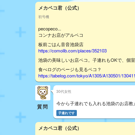
メカペコ君（公式）
初号機
pecopeco...
コンナお店がアルペコ
板前ごはん音音池袋店
https://comolib.com/places/352103
池袋の美味しいお店ペコ。子連れもOKで、個
食べログのページも見るペコ？
https://tabelog.com/tokyo/A1305/A130501/13041
30代女性
今から子連れでも入れる池袋のお店教
質問
子連れです
メカペコ君（公式）