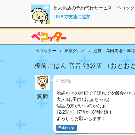
超人気店の予約代行サービス「ペコッタ
LINEで友達に追加
ペコッター
東京グルメ
池袋～高田馬場・早
板前ごはん 音音 池袋店 （おとお
30代男性
池袋かその周辺で子連れで夕飯食べれ
質問
大人3名子供1名(赤ちゃん)
個室の方がいいのかなぁ
12/29(木) 17時か18時開始！
よろしくお願いします！
子連れです