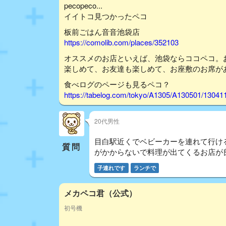
pecopeco...
イイトコ見つかったペコ
板前ごはん音音池袋店
https://comolib.com/places/352103
オススメのお店といえば、池袋ならココペコ。
楽しめて、お友達も楽しめて、お座敷のお席が
食べログのページも見るペコ？
https://tabelog.com/tokyo/A1305/A130501/13041
20代男性
目白駅近くでベビーカーを連れて行け
質問
がかからないで料理が出てくるお店が
子連れです
ランチで
メカペコ君（公式）
初号機