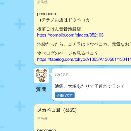
初号機
pecopeco...
コチラノお店はドウペコカ
板前ごはん音音池袋店
https://comolib.com/places/352103
池袋だったら、コチラはドウペコカ。元気なお
食べログのページも見るペコ？
https://tabelog.com/tokyo/A1305/A130501/13041
30代男性
池袋、大塚あたりで子連れでランチ
質問
子連れです
メカペコ君（公式）
初号機
pecopeco...