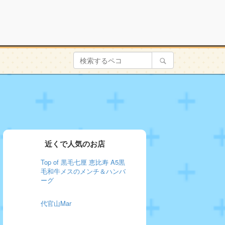
近くで人気のお店
Top of 黒毛七厘 恵比寿 A5黒
毛和牛メスのメンチ＆ハンバ
ーグ
代官山Mar