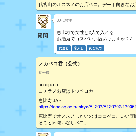
代官山のオススメのお店ペコ。デート向きなお
30代男性
恵比寿で女性と2人で入れる、
質問
お洒落でコスパいい店ありますか？♪
友達と
恋人と
夜ご飯で
メカペコ君（公式）
初号機
pecopeco...
コチラノお店はドウペコカ
恵比寿BAR
https://tabelog.com/tokyo/A1303/A130302/13005
恵比寿でオススメしたいのはココペコ。いい雰
ること間違いなしペコ。