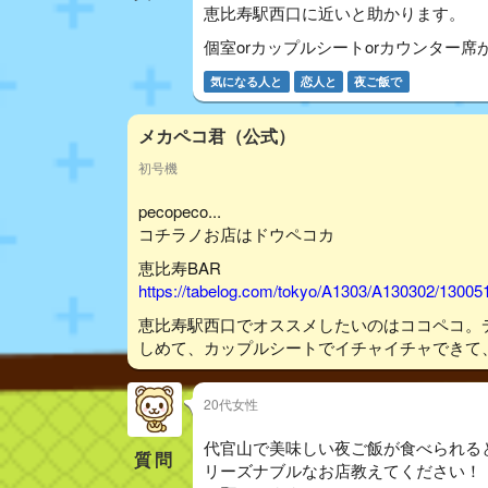
恵比寿駅西口に近いと助かります。
個室orカップルシートorカウンター
気になる人と
恋人と
夜ご飯で
メカペコ君（公式）
初号機
pecopeco...
コチラノお店はドウペコカ
恵比寿BAR
https://tabelog.com/tokyo/A1303/A130302/13005
恵比寿駅西口でオススメしたいのはココペコ。
しめて、カップルシートでイチャイチャできて
20代女性
代官山で美味しい夜ご飯が食べられる
質問
リーズナブルなお店教えてください！