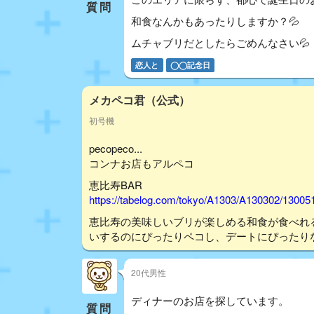
質問
和食なんかもあったりしますか？💦
ムチャブリだとしたらごめんなさい💦
恋人と
◯◯記念日
メカペコ君（公式）
初号機
pecopeco...
コンナお店もアルペコ
恵比寿BAR
https://tabelog.com/tokyo/A1303/A130302/13005
恵比寿の美味しいブリが楽しめる和食が食べれ
いするのにぴったりペコし、デートにぴったり
20代男性
ディナーのお店を探しています。
質問