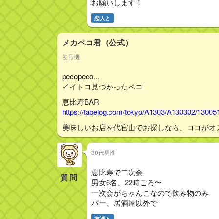
お願いします！
恋人と
メカペコ君（公式）
初号機
pecopeco...
イイトコ見つかったペコ
恵比寿BAR
https://tabelog.com/tokyo/A1303/A130302/13005
美味しいお店を代官山でお探しなら、ココがオ
30代男性
恵比寿で二次会
質問
男女6名、22時ごろ〜
一次会がちゃんこなので飲み物のみ
バー、居酒屋以外で
友達と