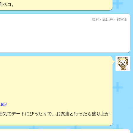
店ペコ。
渋谷・恵比寿・代官山
185/
囲気でデートにぴったりで、お友達と行ったら盛り上が