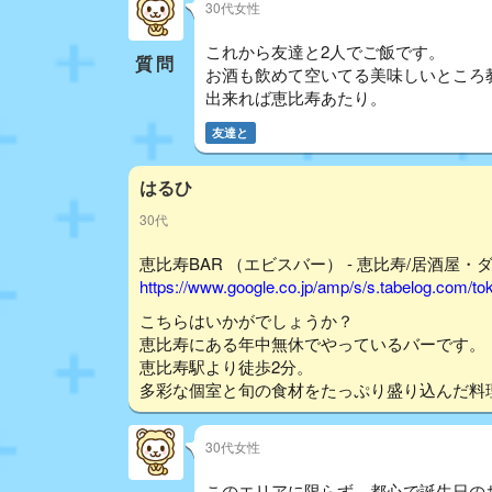
30代女性
これから友達と2人でご飯です。
質問
お酒も飲めて空いてる美味しいところ
出来れば恵比寿あたり。
友達と
はるひ
30代
恵比寿BAR （エビスバー） - 恵比寿/居酒屋・
https://www.google.co.jp/amp/s/s.tabelog.com/
こちらはいかがでしょうか？
恵比寿にある年中無休でやっているバーです。
恵比寿駅より徒歩2分。
多彩な個室と旬の食材をたっぷり盛り込んだ料
30代女性
このエリアに限らず、都心で誕生日の