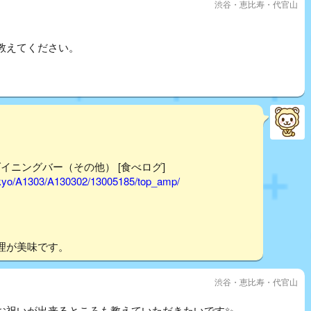
渋谷・恵比寿・代官山
教えてください。
ダイニングバー（その他） [食べログ]
tokyo/A1303/A130302/13005185/top_amp/
理が美味です。
渋谷・恵比寿・代官山
お祝いが出来るところも教えていただきたいです✨