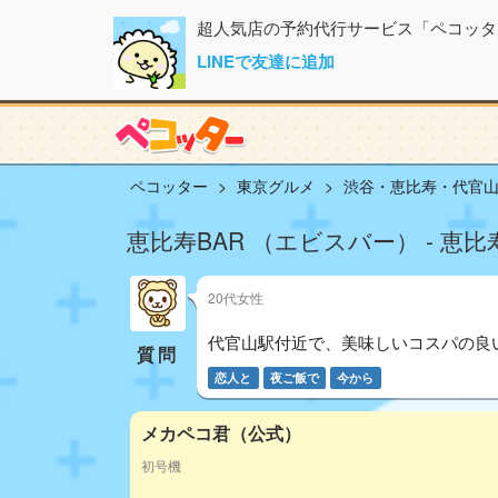
超人気店の予約代行サービス「ペコッタ
LINEで友達に追加
ペコッター
東京グルメ
渋谷・恵比寿・代官
恵比寿BAR （エビスバー） - 恵比
20代女性
代官山駅付近で、美味しいコスパの良い
質問
恋人と
夜ご飯で
今から
メカペコ君（公式）
初号機