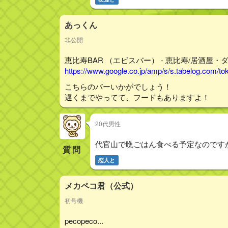
あっくん
非公開
恵比寿BAR （エビスバー） - 恵比寿/居酒屋・
https://www.google.co.jp/amp/s/s.tabelog.com/
こちらのバーいかがでしょう！
遅くまでやってて、フードもありますよ！
20代男性
代官山で晩ごはん食べる予定なのです
質問
恋人と
メカペコ君（公式）
初号機
pecopeco...