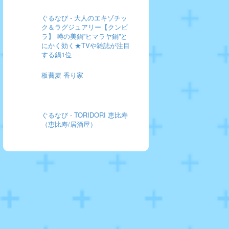
ぐるなび - 大人のエキゾチッ
ク＆ラグジュアリー【クンビ
ラ】 噂の美鍋”ヒマラヤ鍋”と
にかく効く★TVや雑誌が注目
する鍋1位
板蕎麦 香り家
ぐるなび - TORIDORI 恵比寿
（恵比寿/居酒屋）