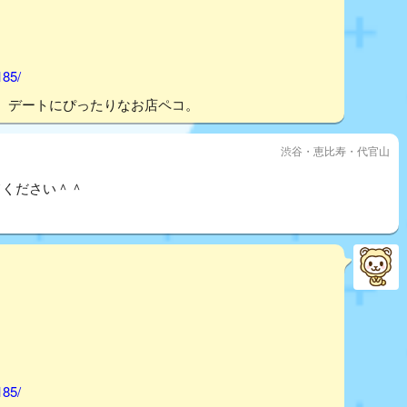
185/
。デートにぴったりなお店ペコ。
渋谷・恵比寿・代官山
てください＾＾
185/