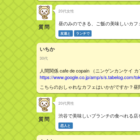
20代女性
昼のみのできる、ご飯の美味しいカフ
質問
友達と
ランチで
いちか
30代
人間関係 cafe de copain （ニンゲンカンケイ 
https://www.google.co.jp/amp/s/s.tabelog.com/
こちらのおしゃれなカフェはいかがですか？昼
20代男性
渋谷で美味しいブランチの食べれる店
質問
恋人と