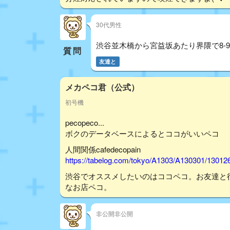
30代男性
渋谷並木橋から宮益坂あたり界隈で8-
質問
友達と
メカペコ君（公式）
初号機
pecopeco...
ボクのデータベースによるとココがいいペコ
人間関係cafedecopain
https://tabelog.com/tokyo/A1303/A130301/13012
渋谷でオススメしたいのはココペコ。お友達と
なお店ペコ。
非公開非公開