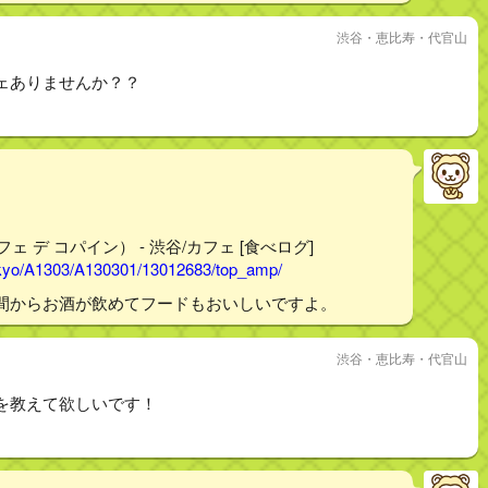
渋谷・恵比寿・代官山
ェありませんか？？
カフェ デ コパイン） - 渋谷/カフェ [食べログ]
tokyo/A1303/A130301/13012683/top_amp/
間からお酒が飲めてフードもおいしいですよ。
渋谷・恵比寿・代官山
を教えて欲しいです！