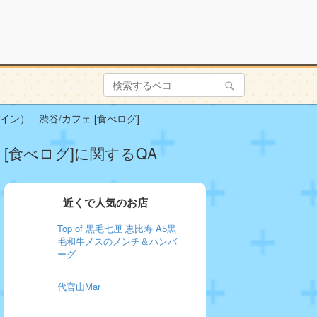
パイン） - 渋谷/カフェ [食べログ]
ェ [食べログ]に関するQA
近くで人気のお店
Top of 黒毛七厘 恵比寿 A5黒
毛和牛メスのメンチ＆ハンバ
ーグ
代官山Mar