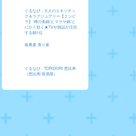
ぐるなび - 大人のエキゾチッ
ク＆ラグジュアリー【クンビ
ラ】 噂の美鍋”ヒマラヤ鍋”と
にかく効く★TVや雑誌が注目
する鍋1位
板蕎麦 香り家
ぐるなび - TORIDORI 恵比寿
（恵比寿/居酒屋）