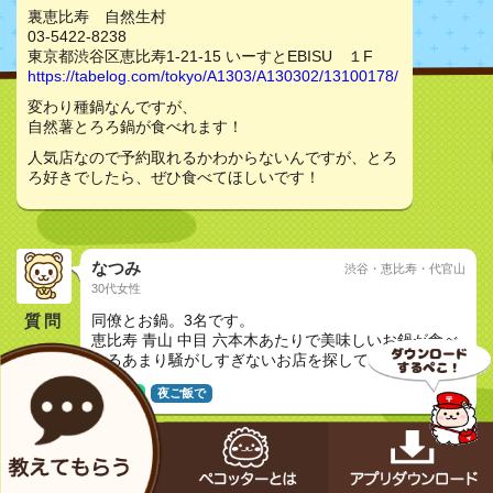
裏恵比寿 自然生村
03-5422-8238
東京都渋谷区恵比寿1-21-15 いーすとEBISU １F
https://tabelog.com/tokyo/A1303/A130302/13100178/
変わり種鍋なんですが、
自然薯とろろ鍋が食べれます！
人気店なので予約取れるかわからないんですが、とろ
ろ好きでしたら、ぜひ食べてほしいです！
なつみ
渋谷・恵比寿・代官山
30代女性
質問
同僚とお鍋。3名です。
恵比寿 青山 中目 六本木あたりで美味しいお鍋が食べ
れるあまり騒がしすぎないお店を探しています。
友達と
夜ご飯で
くりりん
30代女性