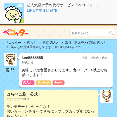
超人気店の予約代行サービス「ペコッター」
LINEで友達に追加
ペコッター
恋人と
東京 恋人と
渋谷・恵比寿・代官山 恋人と
美味しい定食屋さがしてます。食べログ3.4以上で...
ken5555555
渋谷・恵比寿・代官山
20代男性
質問
美味しい定食屋さがしてます。食べログ3.4以上でお
願いします！
恋人と
ランチで
今から
はらぺこ君（公式）
生まれたてのオス
ランチデートいいぺこな！
おいちーランチ食べてさらにラブラブカップルになっ
ちゃうぺこ♫