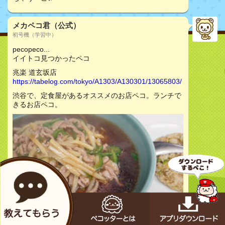
メカペコ君（公式）
初号機（学習中）
pecopeco...
イイトコ見つかったペコ
兆楽 道玄坂店
https://tabelog.com/tokyo/A1303/A130301/13065803/
渋谷で、定食屋があるオススメのお店ペコ。ランチで
きるお店ペコ。