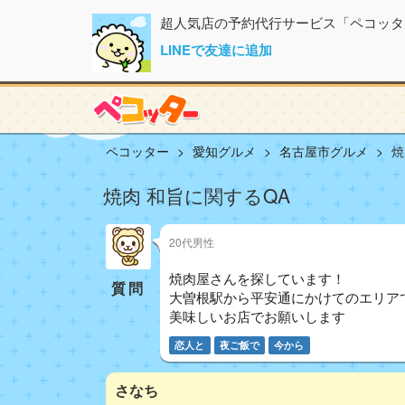
超人気店の予約代行サービス「ペコッタ
LINEで友達に追加
ペコッター
愛知グルメ
名古屋市グルメ
焼
焼肉 和旨に関するQA
20代男性
焼肉屋さんを探しています！
質問
大曽根駅から平安通にかけてのエリア
美味しいお店でお願いします
恋人と
夜ご飯で
今から
さなち