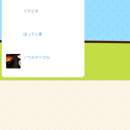
イチビキ
ぽってじ家
ソウルテーブル