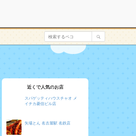
近くで人気のお店
スパゲッティハウスチャオ メ
イチカ菱信ビル店
矢場とん 名古屋駅 名鉄店