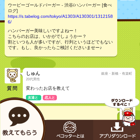
ウーピーゴールドバーガー - 渋谷/ハンバーガー [食べ
ログ]
https://s.tabelog.com/tokyo/A1303/A130301/1312158
6/
ハンバーガー美味しいですよねー！
こちらのお店は、いかがでしょうかー？
割といつも人が多いですが、行列というほどでもない
です。もし、良かったらご検討くださいませー♪
しゅん
銀座・新橋・有楽町
20代男性
質問
変わったお店を教えて
友達と
恋人と
やべべ
20代男性
ウーピーゴールドバーガー - 渋谷/ハンバーガー [食べ
ログ]
https://s.tabelog.com/tokyo/A1303/A130301/1312158