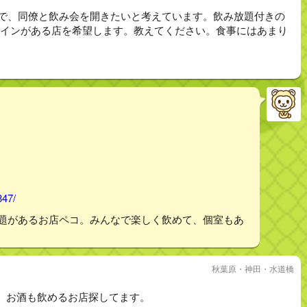
室で、同僚と飲み会を開きたいと考えています。飲み放題付きの
。ワインがある店を希望します。教えてください。食事にはあまり
847/
放題があるお店ペコ。みんなで楽しく飲めて、個室もあ
秋葉原・神田・水道橋
、お酒も飲めるお店探してます。