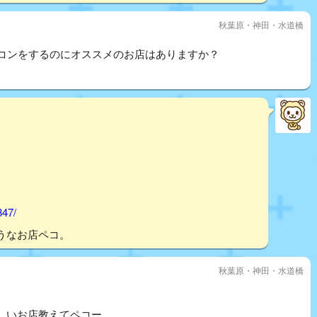
秋葉原・神田・水道橋
合コンをするのにオススメのお店はありますか？
847/
うなお店ペコ。
秋葉原・神田・水道橋
しいお店教えてペコー