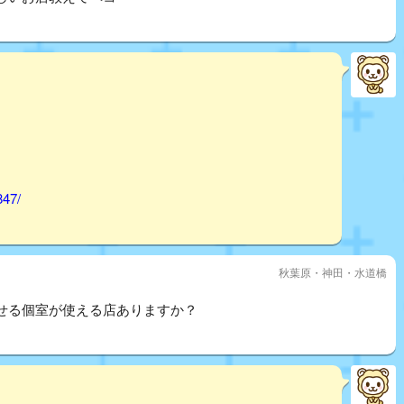
847/
秋葉原・神田・水道橋
せる個室が使える店ありますか？