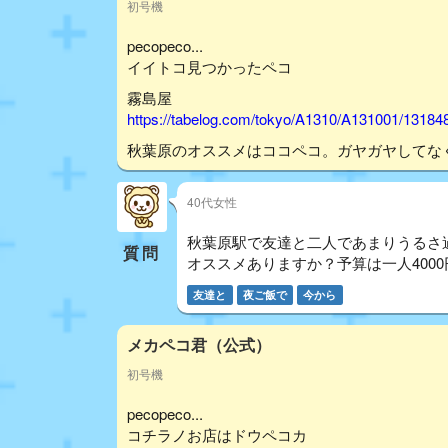
初号機
pecopeco...
イイトコ見つかったペコ
霧島屋
https://tabelog.com/tokyo/A1310/A131001/13184
秋葉原のオススメはココペコ。ガヤガヤしてな
40代女性
秋葉原駅で友達と二人であまりうるさ
質問
オススメありますか？予算は一人400
友達と
夜ご飯で
今から
メカペコ君（公式）
初号機
pecopeco...
コチラノお店はドウペコカ