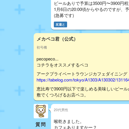
ビールありで予算は3500円〜3900円
1月6日の20:00頃からやるのです
(急募です)
友達と
メカペコ君（公式）
初号機
pecopeco...
コチラをオススメするペコ
アークプライベートラウンジカフェダイニング
https://tabelog.com/tokyo/A1303/A130302/13116
恵比寿で3900円以下で楽しめる美味しいビー
敷でくつろげるお店ペコ。
20代男性
喉乾きました。
質問
カフェありますかー？