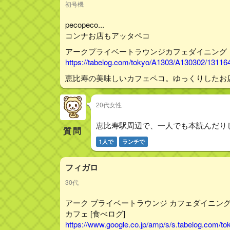
初号機
pecopeco...
コンナお店もアッタペコ
アークプライベートラウンジカフェダイニング
https://tabelog.com/tokyo/A1303/A130302/13116
恵比寿の美味しいカフェペコ。ゆっくりしたお
20代女性
恵比寿駅周辺で、一人でも本読んだり
質問
1人で
ランチで
フィガロ
30代
アーク プライベートラウンジ カフェダイニング （ark-
カフェ [食べログ]
https://www.google.co.jp/amp/s/s.tabelog.com/