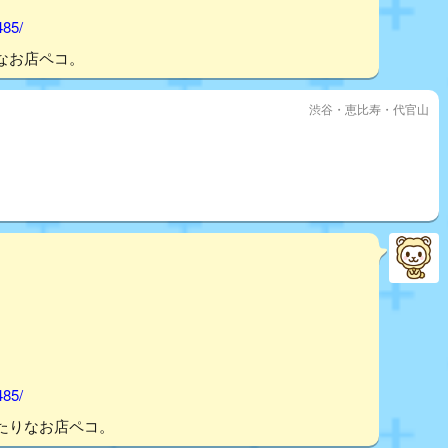
485/
なお店ペコ。
渋谷・恵比寿・代官山
485/
たりなお店ペコ。