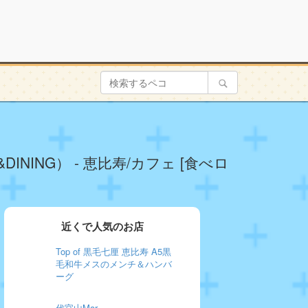
DINING） - 恵比寿/カフェ [食べロ
近くで人気のお店
Top of 黒毛七厘 恵比寿 A5黒
毛和牛メスのメンチ＆ハンバ
ーグ
代官山Mar