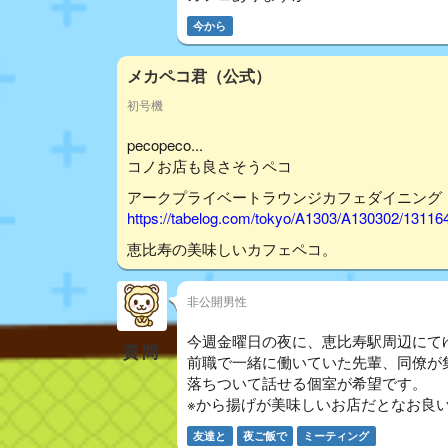
今から
メカペコ君（公式）
初号機
pecopeco...
コノお店も良さそうペコ
アークプライベートラウンジカフェダイニング
https://tabelog.com/tokyo/A1303/A130302/13116
恵比寿の美味しいカフェペコ。
非公開男性
今週金曜日の夜に、恵比寿駅周辺にて
質問
前職で一緒に働いていた先輩、同僚が
落ちついて話せる個室が希望です。
※から揚げが美味しいお店だとなお良いで
友達と
夜ご飯で
ミーティング