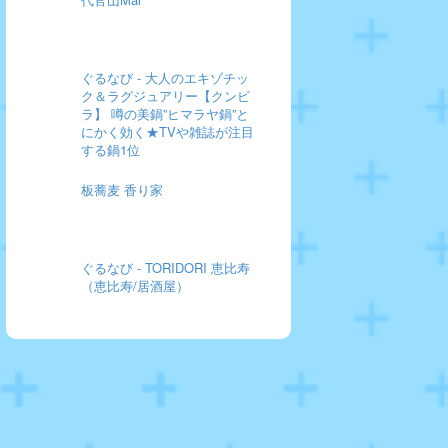
ぐるなび - 大人のエキゾチッ
ク＆ラグジュアリー【クンビ
ラ】 噂の美鍋”ヒマラヤ鍋”と
にかく効く★TVや雑誌が注目
する鍋1位
板蕎麦 香り家
ぐるなび - TORIDORI 恵比寿
（恵比寿/居酒屋）