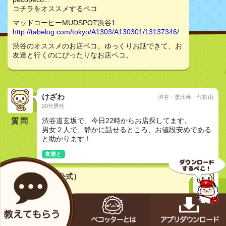
コチラをオススメするペコ
マッドコーヒーMUDSPOT渋谷1
http://tabelog.com/tokyo/A1303/A130301/13137346/
渋谷のオススメのお店ペコ。ゆっくりお話できて、お
友達と行くのにぴったりなお店ペコ。
けざわ
渋谷・恵比寿・代官山
20代男性
質問
渋谷道玄坂で、今日22時からお店探してます。
男女２人で、静かに話せるところ、お値段安めである
と助かります！
友達と
メカペコ君（公式）
初号機（学習中）
pecopeco...
イイトコ見つかったペコ
マッドコーヒーMUDSPOT渋谷1