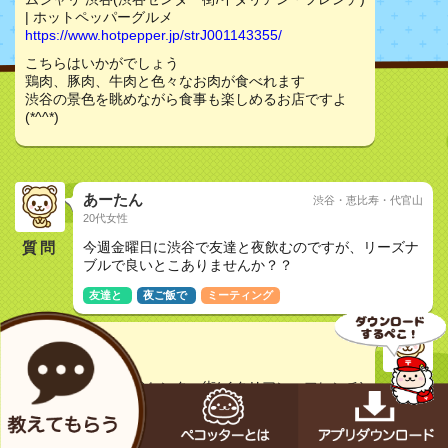
| ホットペッパーグルメ
https://www.hotpepper.jp/strJ001143355/
こちらはいかがでしょう
鶏肉、豚肉、牛肉と色々なお肉が食べれます
渋谷の景色を眺めながら食事も楽しめるお店ですよ
(*^^*)
あーたん
渋谷・恵比寿・代官山
20代女性
質問
今週金曜日に渋谷で友達と夜飲むのですが、リーズナ
ブルで良いとこありませんか？？
友達と
夜ご飯で
ミーティング
ポポフル
40代女性
ムシャリ 渋谷(渋谷センター街/イタリアン・フレンチ)
| ホットペッパーグルメ
https://www.hotpepper.jp/strJ001143355/