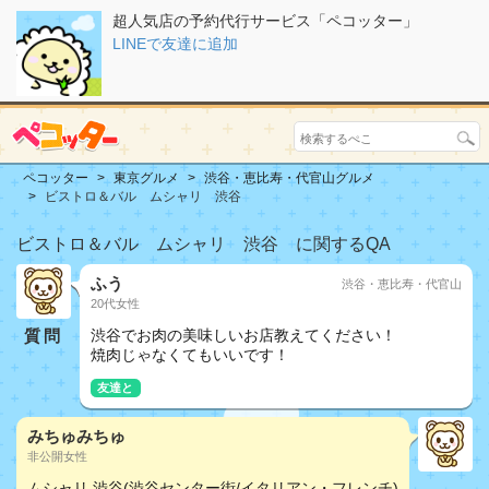
超人気店の予約代行サービス「ペコッター」
LINEで友達に追加
ペコッター
東京グルメ
渋谷・恵比寿・代官山グルメ
ビストロ＆バル ムシャリ 渋谷
ビストロ＆バル ムシャリ 渋谷 に関するQA
ふう
渋谷・恵比寿・代官山
20代女性
質問
渋谷でお肉の美味しいお店教えてください！
焼肉じゃなくてもいいです！
友達と
みちゅみちゅ
非公開女性
ムシャリ 渋谷(渋谷センター街/イタリアン・フレンチ)