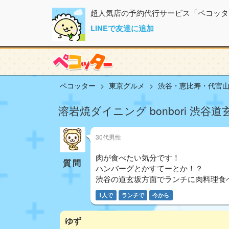
超人気店の予約代行サービス「ペコッタ
LINEで友達に追加
ペコッター
東京グルメ
渋谷・恵比寿・代官
溶岩焼ダイニング bonbori 渋谷
30代男性
肉が食べたい気分です！
質問
ハンバーグとかすてーとか！？
渋谷の道玄坂方面でランチに肉料理食
1人で
ランチで
今から
ゆず