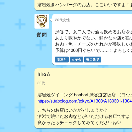
溶岩焼きハンバーグのお店。ここいいですよ！
20代女性
渋谷で、女二人でお酒も飲めるお店を
質問
あまり賑やかでない、静かなお店が良
お肉・魚・チーズのどれかが美味しい
予算は4000円ぐらいで……！よろし
友達と
女子会
夜ご飯で
hiro☆
30代
溶岩焼ダイニング bonbori 渋谷道玄坂店 （ヨ
https://s.tabelog.com/tokyo/A1303/A130301/130
こちらのお店はいかがでしょうか？
溶岩で焼いたお肉などがいただけるお店ですよ
良かったらチェックしてみてくださいね♡