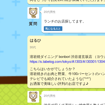
20代男性
ランチのお店探してます。
質問
気になる人と
はるひ
30代
溶岩焼ダイニング bonbori 渋谷道玄坂店 （ヨ
https://s.tabelog.com/tokyo/A1303/A130301/130
こちらはいかがでしょうか？
溶岩焼きのお肉と野菜、牛100パーセントのハ
テレビでも紹介されていたような(*^^*)
お洒落で美味しい評判のお店ですよ♪
20代男性
渋谷で安くて美味しい焼肉屋を教えて