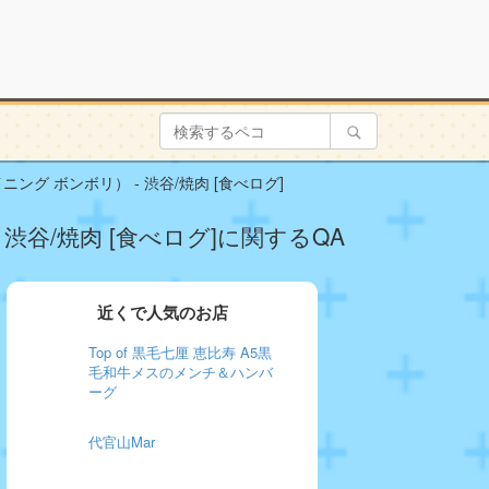
ニング ボンボリ） - 渋谷/焼肉 [食べログ]
 渋谷/焼肉 [食べログ]に関するQA
近くで人気のお店
Top of 黒毛七厘 恵比寿 A5黒
毛和牛メスのメンチ＆ハンバ
ーグ
代官山Mar