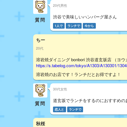
20代男性
渋谷で美味しいハンバーグ屋さん
質問
1人で
ランチで
今から
ちー
20代
溶岩焼ダイニング bonbori 渋谷道玄坂店 （ヨ
https://s.tabelog.com/tokyo/A1303/A130301/130
溶岩焼のお店です！ランチだとお得ですよ！
30代女性
道玄坂でランチをするのにおすすめの
質問
恋人と
ランチで
秋桜