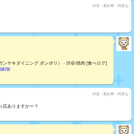
渋谷・恵比寿・代官山
ウガンヤキダイニング ボンボリ） - 渋谷/焼肉 [食べログ]
40878/
渋谷・恵比寿・代官山
お店ありますかー？