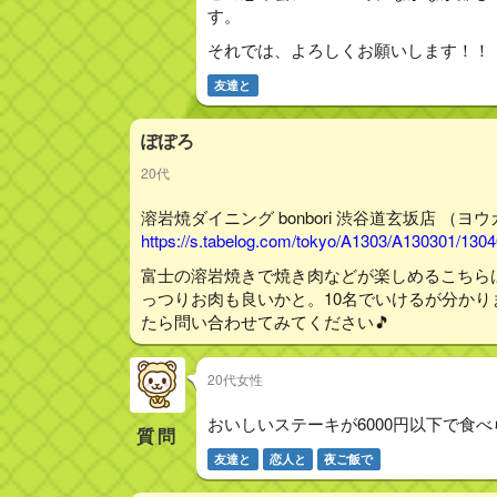
す。
それでは、よろしくお願いします！！
友達と
ぽぽろ
20代
溶岩焼ダイニング bonbori 渋谷道玄坂店 （ヨ
https://s.tabelog.com/tokyo/A1303/A130301/130
富士の溶岩焼きで焼き肉などが楽しめるこちら
っつりお肉も良いかと。10名でいけるが分か
たら問い合わせてみてください🎵
20代女性
おいしいステーキが6000円以下で食
質問
友達と
恋人と
夜ご飯で