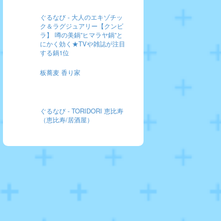
ぐるなび - 大人のエキゾチッ
ク＆ラグジュアリー【クンビ
ラ】 噂の美鍋”ヒマラヤ鍋”と
にかく効く★TVや雑誌が注目
する鍋1位
板蕎麦 香り家
ぐるなび - TORIDORI 恵比寿
（恵比寿/居酒屋）