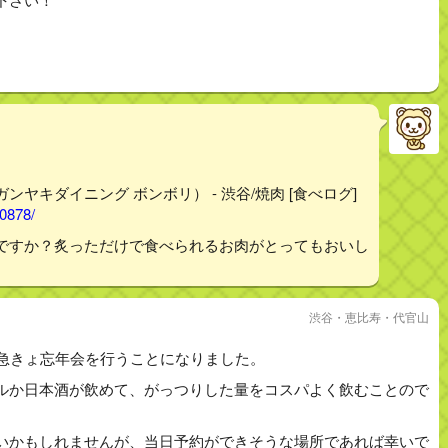
ウガンヤキダイニング ボンボリ） - 渋谷/焼肉 [食べログ]
40878/
ですか？炙っただけで食べられるお肉がとってもおいし
渋谷・恵比寿・代官山
で急きょ忘年会を行うことになりました。
ルか日本酒が飲めて、がっつりした量をコスパよく飲むことので
いかもしれませんが、当日予約ができそうな場所であれば幸いで