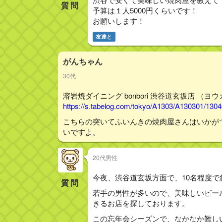
質問
予算は１人5000円くらいです！
お願いします！
友達と
がんちゃん
30代
溶岩焼ダイニング bonbori 渋谷道玄坂店 （ヨ
https://s.tabelog.com/tokyo/A1303/A130301/130
こちらの突いてふいんきの焼肉屋さんはいかが
いですよ。
20代男性
今夜、渋谷道玄坂方面で、10名程度
質問
若手の男性が多いので、美味しいビー
きるお店を探しております。
この忘年会シーズンで、なかなか難し