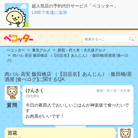
超人気店の予約代行サービス「ペコッター」
LINEで友達に追加
ペコッター
東京グルメ
新宿・代々木・大久保グルメ
肉バル 高安 飯田橋店 （【旧店名】あんじん） - 飯田橋/居酒屋 [食べロ
グ]
肉バル 高安 飯田橋店 （【旧店名】あんじん） - 飯田橋/居
酒屋 [食べログ]に関するQA
けんさく
新宿・代々木・大久保
20代男性
質問
今日の夜四人でおいしいごはんが神楽坂で食べたいで
す
お肉系がいいです！
百花