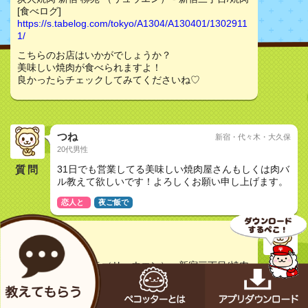
[食べログ]
https://s.tabelog.com/tokyo/A1304/A130401/1302911
1/
こちらのお店はいかがでしょうか？
美味しい焼肉が食べられますよ！
良かったらチェックしてみてくださいね♡
つね
新宿・代々木・大久保
20代男性
質問
31日でも営業してる美味しい焼肉屋さんもしくは肉バ
ル教えて欲しいです！よろしくお願い申し上げます。
恋人と
夜ご飯で
ゆいP
30代女性
炭火焼肉 新宿 柳苑 （リュウエン） - 新宿三丁目/焼肉
[食べログ]
https://s.tabelog.com/tokyo/A1304/A130401/1302911
1/