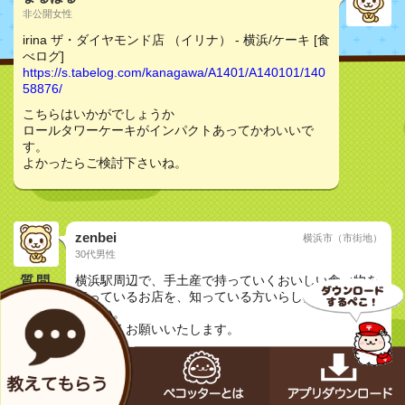
非公開女性
irina ザ・ダイヤモンド店 （イリナ） - 横浜/ケーキ [食
べログ]
https://s.tabelog.com/kanagawa/A1401/A140101/140
58876/
こちらはいかがでしょうか
ロールタワーケーキがインパクトあってかわいいで
す。
よかったらご検討下さいね。
zenbei
横浜市（市街地）
30代男性
質問
横浜駅周辺で、手土産で持っていくおいしい食べ物を
売っているお店を、知っている方いらしたら教えてく
ださい。
よろしくお願いいたします。
友達と
◯◯記念日
ランチで
3代目