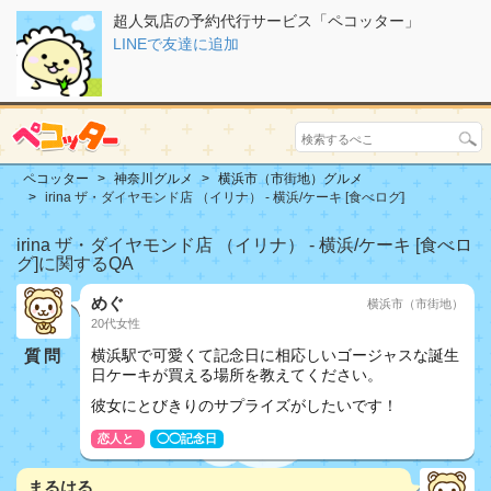
超人気店の予約代行サービス「ペコッター」
LINEで友達に追加
ペコッター
神奈川グルメ
横浜市（市街地）グルメ
irina ザ・ダイヤモンド店 （イリナ） - 横浜/ケーキ [食べログ]
irina ザ・ダイヤモンド店 （イリナ） - 横浜/ケーキ [食べロ
グ]に関するQA
めぐ
横浜市（市街地）
20代女性
質問
横浜駅で可愛くて記念日に相応しいゴージャスな誕生
日ケーキが買える場所を教えてください。
彼女にとびきりのサプライズがしたいです！
恋人と
◯◯記念日
まるはる