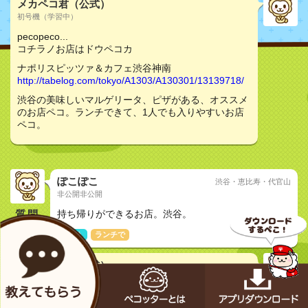
メカペコ君（公式）
初号機（学習中）
pecopeco...
コチラノお店はドウペコカ
ナポリスピッツァ＆カフェ渋谷神南
http://tabelog.com/tokyo/A1303/A130301/13139718/
渋谷の美味しいマルゲリータ、ピザがある、オススメ
のお店ペコ。ランチできて、1人でも入りやすいお店
ペコ。
ぽこぽこ
渋谷・恵比寿・代官山
非公開非公開
質問
持ち帰りができるお店。渋谷。
1人で
ランチで
メカペコ君（公式）
初号機（学習中）
pecopeco...