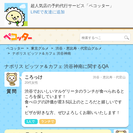
超人気店の予約代行サービス「ペコッター」
LINEで友達に追加
ペコッター
東京グルメ
渋谷・恵比寿・代官山グルメ
ナポリス ピッツァ＆カフェ 渋谷神南
ナポリス ピッツァ＆カフェ 渋谷神南に関するQA
ころっけ
渋谷・恵比寿・代官山
20代女性
質問
渋谷でおいしいマルゲリータのランチが食べられると
ころを探しています！
食べログの評価が星3.5以上のところだと嬉しいです
＊
ピザが好きな方、ぜひよろしくお願いいたします！
1人で
ランチで