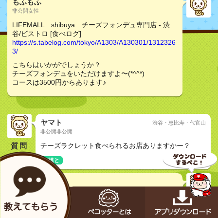
もふもふ
非公開女性
LIFEMALL shibuya チーズフォンデュ専門店 - 渋
谷/ビストロ [食べログ]
https://s.tabelog.com/tokyo/A1303/A130301/1312326
3/
こちらはいかがでしょうか？
チーズフォンデュをいただけますよ〜(*^^*)
コースは3500円からあります♪
ヤマト
渋谷・恵比寿・代官山
非公開非公開
質問
チーズラクレット食べられるお店ありますかー？
友達と
りな
非公開女性
LIFEMALL shibuya チーズフォンデュ専門店 - 渋
谷/ビストロ [食べログ]