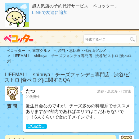
超人気店の予約代行サービス「ペコッター」
LINEで友達に追加
ペコッター
東京グルメ
渋谷・恵比寿・代官山グルメ
LIFEMALL shibuya チーズフォンデュ専門店 - 渋谷/ビストロ [食べロ
グ]
LIFEMALL shibuya チーズフォンデュ専門店 - 渋谷/ビ
ストロ [食べログ]に関するQA
たつ
渋谷・恵比寿・代官山
20代男性
質問
誕生日会なのですが、チーズ多めの料理系でオススメ
ありますか?都内であればエリアはこだわらないで
す！6人くらいで女の子メインです。
◯◯記念日