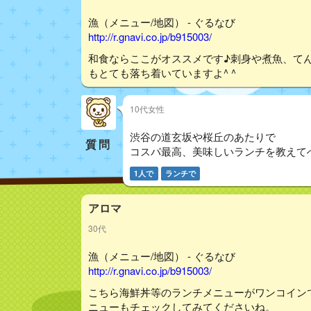
漁（メニュー/地図） - ぐるなび
http://r.gnavi.co.jp/b915003/
和食ならここがオススメです♪刺身や煮魚、て
もとても落ち着いていますよ^ ^
10代女性
渋谷の道玄坂や桜丘のあたりで
質問
コスパ最高、美味しいランチを教えて
1人で
ランチで
アロマ
30代
漁（メニュー/地図） - ぐるなび
http://r.gnavi.co.jp/b915003/
こちら海鮮丼等のランチメニューがワンコイン
ニューもチェックしてみてくださいね。