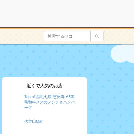
近くで人気のお店
Top of 黒毛七厘 恵比寿 A5黒
毛和牛メスのメンチ＆ハンバ
ーグ
代官山Mar