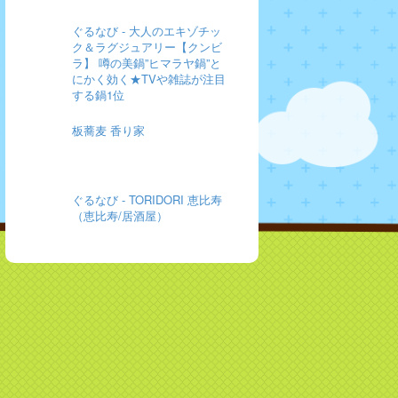
ぐるなび - 大人のエキゾチッ
ク＆ラグジュアリー【クンビ
ラ】 噂の美鍋”ヒマラヤ鍋”と
にかく効く★TVや雑誌が注目
する鍋1位
板蕎麦 香り家
ぐるなび - TORIDORI 恵比寿
（恵比寿/居酒屋）