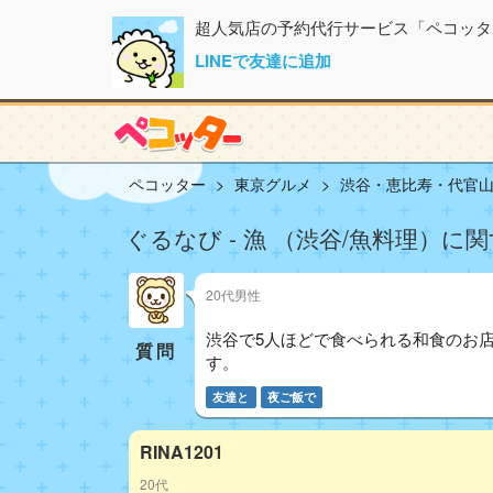
超人気店の予約代行サービス「ペコッタ
LINEで友達に追加
ペコッター
東京グルメ
渋谷・恵比寿・代官
ぐるなび - 漁 （渋谷/魚料理）に関
20代男性
渋谷で5人ほどで食べられる和食のお店
質問
す。
友達と
夜ご飯で
RINA1201
20代