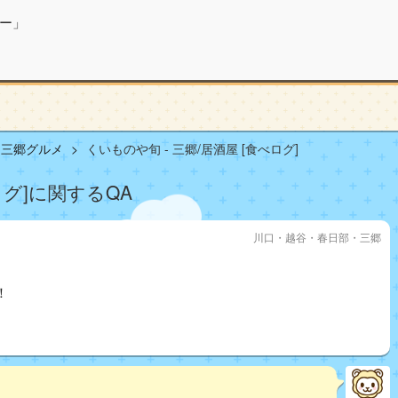
ー」
・三郷グルメ
くいものや旬 - 三郷/居酒屋 [食べログ]
ログ]に関するQA
川口・越谷・春日部・三郷
！