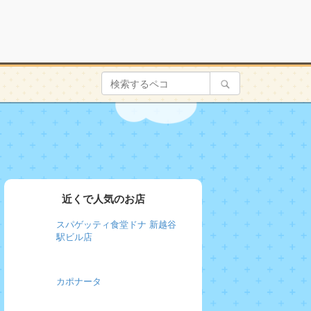
近くで人気のお店
スパゲッティ食堂ドナ 新越谷
駅ビル店
カポナータ