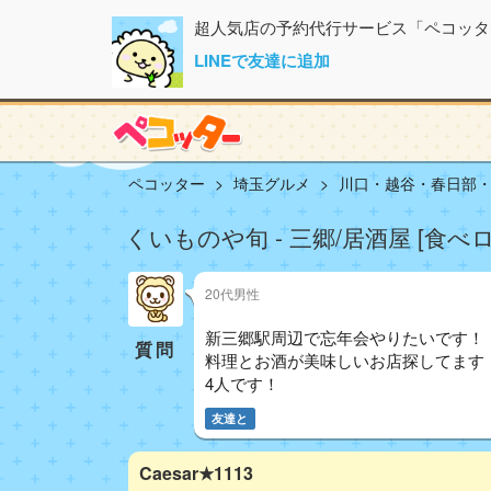
超人気店の予約代行サービス「ペコッタ
LINEで友達に追加
ペコッター
埼玉グルメ
川口・越谷・春日部
くいものや旬 - 三郷/居酒屋 [食べ
20代男性
新三郷駅周辺で忘年会やりたいです！
質問
料理とお酒が美味しいお店探してます
4人です！
友達と
Caesar★1113