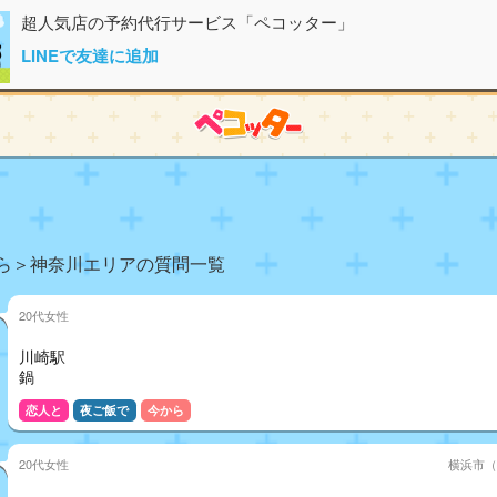
超人気店の予約代行サービス「ペコッター」
LINEで友達に追加
ら＞神奈川エリアの質問一覧
20代女性
川崎駅
鍋
恋人と
夜ご飯で
今から
20代女性
横浜市（