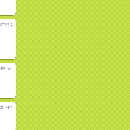
厚木周辺
市街地）
倉・湘南