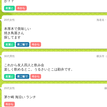
か？？
友達と
今から
20代女性
海老名・
本厚木で美味しい
焼き鳥屋さん
探してます
友達と
夜ご飯で
今から
30代男性
横浜市（
これから友人四人と飲み会
楽しく飲めるとこ。うるさいとこは勘弁です。
友達と
夜ご飯で
今から
20代女性
鎌
茅ケ崎 海沿い ランチ
今から