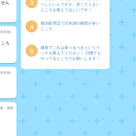
3
ません
ーしたいんですが、安くてうまい
ところを教えてほしいです！
横浜駅周辺で日本酒の種類が多い
4
ところ
市街地）
ところ
鎌倉でこれは食べるべきというラ
5
ンチを教えてください！ 日曜でも
やってるところでお願いします！
市街地）
倉・湘南