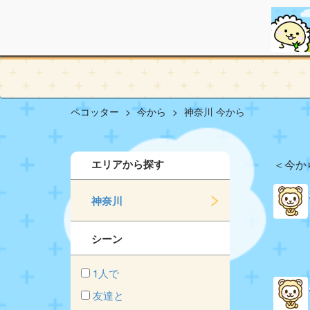
ペコッター
今から
神奈川 今から
エリアから探す
＜今か
神奈川
シーン
1人で
友達と