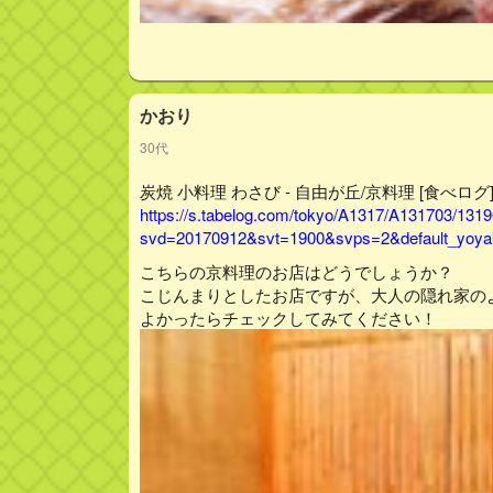
かおり
30代
炭焼 小料理 わさび - 自由が丘/京料理 [食べログ
https://s.tabelog.com/tokyo/A1317/A131703/131
svd=20170912&svt=1900&svps=2&default_yoyak
こちらの京料理のお店はどうでしょうか？
こじんまりとしたお店ですが、大人の隠れ家の
よかったらチェックしてみてください！