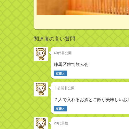
関連度の高い質問
40代非公開
練馬区錦で飲み会
友達と
非公開非公開
７人で入れるお酒とご飯が美味しいお
友達と
20代男性