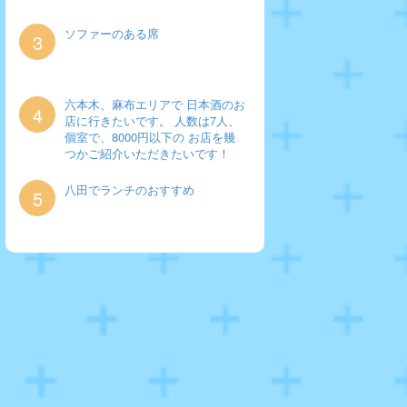
ソファーのある席
3
六本木、麻布エリアで 日本酒のお
4
店に行きたいです。 人数は7人、
個室で、8000円以下の お店を幾
つかご紹介いただきたいです！
八田でランチのおすすめ
5