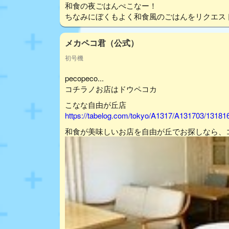
和食の夜ごはんぺこなー！
ちなみにぼくもよく和食風のごはんをリクエス
メカペコ君（公式）
初号機
pecopeco...
コチラノお店はドウペコカ
こなな自由が丘店
https://tabelog.com/tokyo/A1317/A131703/13181
和食が美味しいお店を自由が丘でお探しなら、