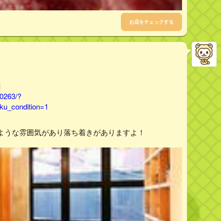
お店をチェックする
]
90263/?
u_condition=1
ような雰囲気があり落ち着きがありますよ！