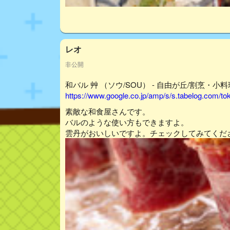
レオ
非公開
和バル 艸 （ソウ/SOU） - 自由が丘/割烹・小料
https://www.google.co.jp/amp/s/s.tabelog.com/
素敵な和食屋さんです。
バルのような使い方もできますよ。
雲丹がおいしいですよ。チェックしてみてくだ