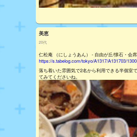
美恵
20代
仁松庵 （にしょうあん） - 自由が丘/懐石・会席
https://s.tabelog.com/tokyo/A1317/A131703/130
落ち着いた雰囲気で2名から利用できる半個室
てみてくださいね。