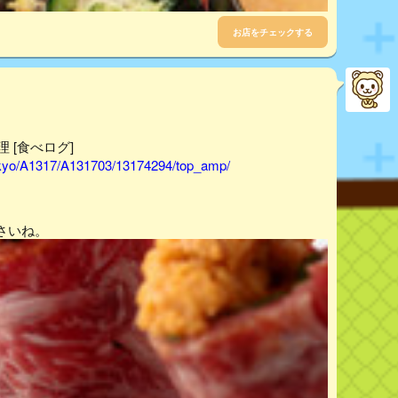
お店をチェックする
理 [食べログ]
tokyo/A1317/A131703/13174294/top_amp/
さいね。