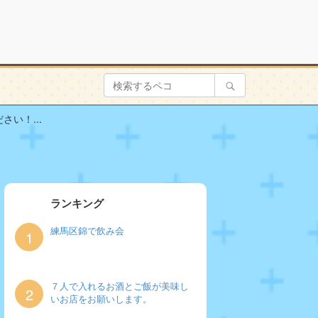
い！...
ランキング
練馬区錦で飲み会
1
７人で入れるお酒とご飯が美味し
2
いお店をお願いします。