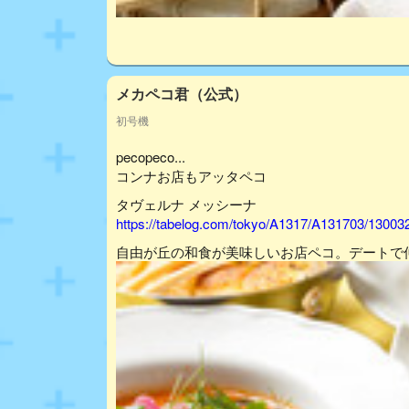
メカペコ君（公式）
初号機
pecopeco...
コンナお店もアッタペコ
タヴェルナ メッシーナ
https://tabelog.com/tokyo/A1317/A131703/13003
自由が丘の和食が美味しいお店ペコ。デートで