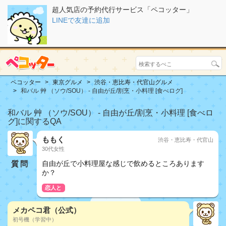
超人気店の予約代行サービス「ペコッター」
LINEで友達に追加
ペコッター
東京グルメ
渋谷・恵比寿・代官山グルメ
和バル 艸 （ソウ/SOU） - 自由が丘/割烹・小料理 [食べログ]
和バル 艸 （ソウ/SOU） - 自由が丘/割烹・小料理 [食べロ
グ]に関するQA
ももく
渋谷・恵比寿・代官山
30代女性
質問
自由が丘で小料理屋な感じで飲めるところあります
か？
恋人と
メカペコ君（公式）
初号機（学習中）