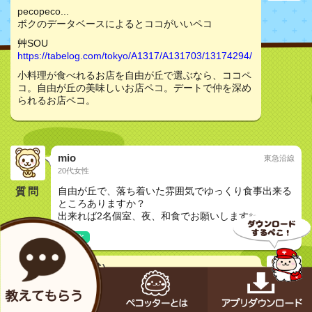
pecopeco...
ボクのデータベースによるとココがいいペコ
艸SOU
https://tabelog.com/tokyo/A1317/A131703/13174294/
小料理が食べれるお店を自由が丘で選ぶなら、ココペ
コ。自由が丘の美味しいお店ペコ。デートで仲を深め
られるお店ペコ。
mio
東急沿線
20代女性
質問
自由が丘で、落ち着いた雰囲気でゆっくり食事出来る
ところありますか？
出来れば2名個室、夜、和食でお願いします✨
友達と
はらぺこ君（公式）
生まれたてのオス
艸 SOU （ソウ） - 自由が丘/割烹・小料理 [食べログ]