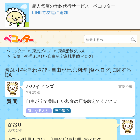
超人気店の予約代行サービス「ペコッター」
LINEで友達に追加
ペコッター
東京グルメ
東急沿線グルメ
炭焼 小料理 わさび - 自由が丘/京料理 [食べログ]
炭焼 小料理 わさび - 自由が丘/京料理 [食べログ]に関する
QA
ハワイアンズ
東急沿線
30代男性
質問
自由が丘で美味しい和食の店を教えてください！
気になる人と
夜ご飯で
かおり
30代女性
炭焼 小料理 わさび - 自由が丘/京料理 [食べログ]