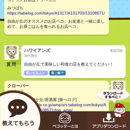
みつばち
https://tabelog.com/tokyo/A1317/A131703/13108571/
自由が丘のオススメのお店ペコ。お友達と一緒に楽し
めて、お昼ごはんを食べれるお店ペコ。
ハワイアンズ
東急沿線
30代男性
質問
自由が丘で美味しい和食の店を教えてください！
気になる人と
夜ご飯で
クローバー
30代非公開
みつばち - 自由が丘/居酒屋 [食べログ]
https://www.google.co.jp/amp/s/s.tabelog.com/tokyo/A
1317/A131703/13108571/top_amp/
雰囲気の良い和食居酒屋いかがですか。味もおいしい
と評価高いですよ。チェックしてみてくださいね。