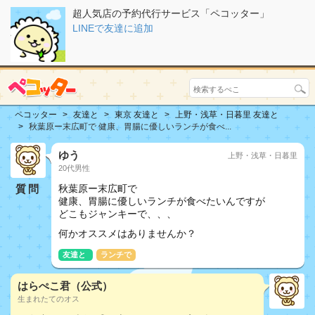
超人気店の予約代行サービス「ペコッター」
LINEで友達に追加
ペコッター
友達と
東京 友達と
上野・浅草・日暮里 友達と
秋葉原ー末広町で 健康、胃腸に優しいランチが食べ...
ゆう
上野・浅草・日暮里
20代男性
質問
秋葉原ー末広町で
健康、胃腸に優しいランチが食べたいんですが
どこもジャンキーで、、、
何かオススメはありませんか？
友達と
ランチで
はらぺこ君（公式）
生まれたてのオス