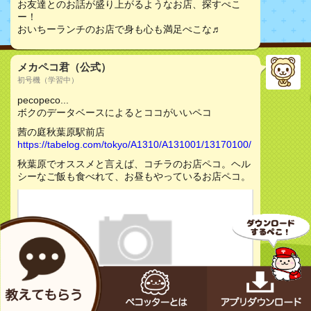
お友達とのお話が盛り上がるようなお店、探すぺこ
ー！
おいちーランチのお店で身も心も満足ぺこな♬
メカペコ君（公式）
初号機（学習中）
pecopeco...
ボクのデータベースによるとココがいいペコ
茜の庭秋葉原駅前店
https://tabelog.com/tokyo/A1310/A131001/13170100/
秋葉原でオススメと言えば、コチラのお店ペコ。ヘル
シーなご飯も食べれて、お昼もやっているお店ペコ。