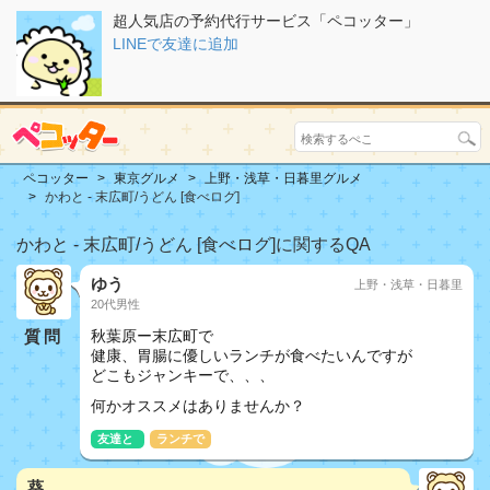
超人気店の予約代行サービス「ペコッター」
LINEで友達に追加
ペコッター
東京グルメ
上野・浅草・日暮里グルメ
かわと - 末広町/うどん [食べログ]
かわと - 末広町/うどん [食べログ]に関するQA
ゆう
上野・浅草・日暮里
20代男性
質問
秋葉原ー末広町で
健康、胃腸に優しいランチが食べたいんですが
どこもジャンキーで、、、
何かオススメはありませんか？
友達と
ランチで
葵