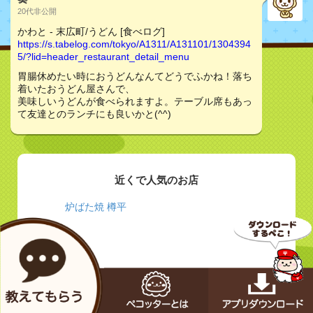
20代非公開
かわと - 末広町/うどん [食べログ]
https://s.tabelog.com/tokyo/A1311/A131101/1304394
5/?lid=header_restaurant_detail_menu
胃腸休めたい時におうどんなんてどうでふかね！落ち
着いたおうどん屋さんで、
美味しいうどんが食べられますよ。テーブル席もあっ
て友達とのランチにも良いかと(^^)
近くで人気のお店
炉ばた焼 樽平
大統領