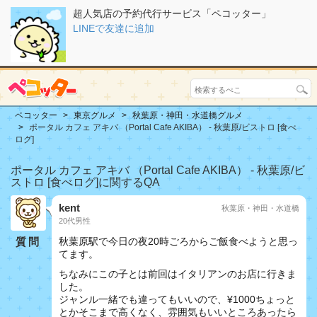
超人気店の予約代行サービス「ペコッター」
LINEで友達に追加
ペコッター
東京グルメ
秋葉原・神田・水道橋グルメ
ポータル カフェ アキバ （Portal Cafe AKIBA） - 秋葉原/ビストロ [食べ
ログ]
ポータル カフェ アキバ （Portal Cafe AKIBA） - 秋葉原/ビ
ストロ [食べログ]に関するQA
kent
秋葉原・神田・水道橋
20代男性
質問
秋葉原駅で今日の夜20時ごろからご飯食べようと思っ
てます。
ちなみにこの子とは前回はイタリアンのお店に行きま
した。
ジャンル一緒でも違ってもいいので、¥1000ちょっと
とかそこまで高くなく、雰囲気もいいところあったら