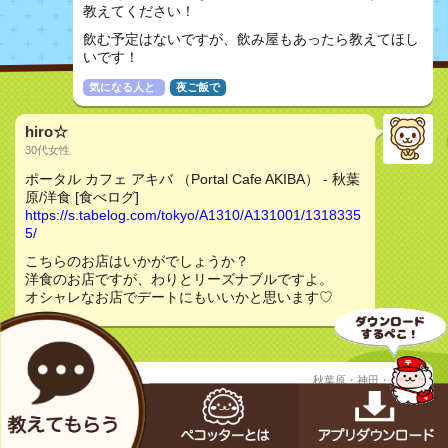
教えてください！
飲む予定はないですが、飲み屋もあったら教えてほし
いです！
気になる人と
夜ご飯で
hiro☆
30代女性
ポータル カフェ アキバ （Portal Cafe AKIBA） - 秋葉
原/洋食 [食べログ]
https://s.tabelog.com/tokyo/A1310/A131001/1318335
5/
こちらのお店はいかがでしょうか？
洋食のお店ですが、わりとリーズナブルですよ。
オシャレなお店でデートにもいいかと思います♡
あやか
秋葉原・神田・水道橋
20代女性
質問
御茶ノ水周辺でゴハンおいしくて空いてるところあり
ませんか？