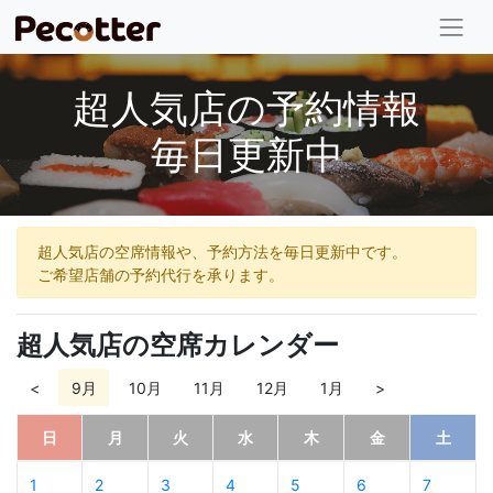
超人気店の予約情報
毎日更新中
超人気店の空席情報や、予約方法を毎日更新中です。
ご希望店舗の予約代行を承ります。
超人気店の空席カレンダー
<
9月
10月
11月
12月
1月
>
日
月
火
水
木
金
土
1
2
3
4
5
6
7