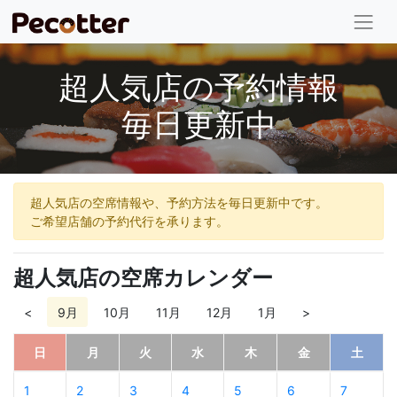
超人気店の予約情報
毎日更新中
超人気店の空席情報や、予約方法を毎日更新中です。
ご希望店舗の予約代行を承ります。
超人気店の空席カレンダー
<
9月
10月
11月
12月
1月
>
日
月
火
水
木
金
土
1
2
3
4
5
6
7