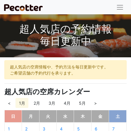
超人気店の予約情報
毎日更新中
超人気店の空席情報や、予約方法を毎日更新中です。
ご希望店舗の予約代行を承ります。
超人気店の空席カレンダー
<
1月
2月
3月
4月
5月
>
日
月
火
水
木
金
土
1
2
3
4
5
6
7