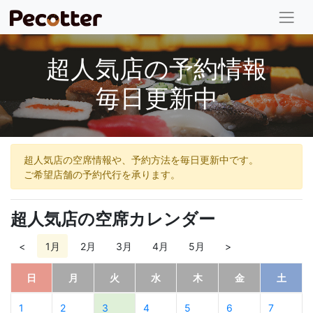
超人気店の予約情報
毎日更新中
超人気店の空席情報や、予約方法を毎日更新中です。
ご希望店舗の予約代行を承ります。
超人気店の空席カレンダー
<
1月
2月
3月
4月
5月
>
日
月
火
水
木
金
土
1
2
3
4
5
6
7