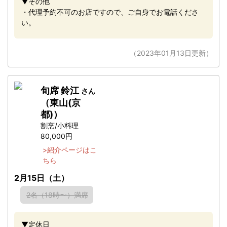
▼その他
・代理予約不可のお店ですので、ご自身でお電話くださ
い。
（2023年01月13日更新）
旬席 鈴江
さん
（東山(京
都)）
割烹/小料理
80,000円
>紹介ページはこ
ちら
2月15日（土）
2名（18時〜）満席
▼定休日