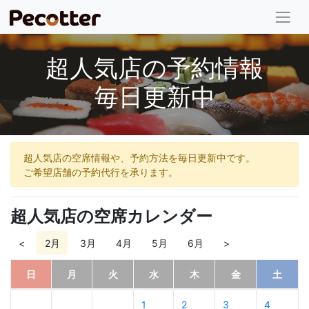
超人気店の予約情報
毎日更新中
超人気店の空席情報や、予約方法を毎日更新中です。
ご希望店舗の予約代行を承ります。
超人気店の空席カレンダー
<
2月
3月
4月
5月
6月
>
日
月
火
水
木
金
土
1
2
3
4