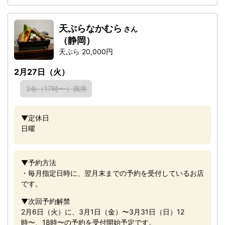
天ぷらなかむら
さん
（静岡）
天ぷら 20,000円
2月27日（火）
2名（17時〜）満席
▼定休日
日曜
▼予約方法
・毎月指定日時に、翌月末までの予約を受付しているお店
です。
▼次回予約解禁
2月6日（火）に、3月1日（金）〜3月31日（日）12
時〜、18時〜の予約を受付開始予定です。