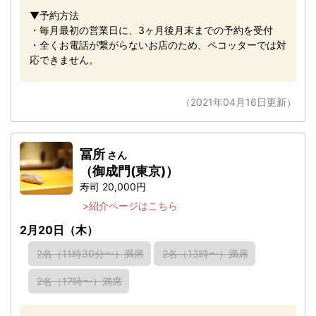
▼予約方法
・毎月最初の営業日に、3ヶ月後月末までの予約を受付
・全くお電話が繋がらないお店のため、ペコッターでは対
応できません。
（2021年04月16日更新）
冨所
さん
（御成門(東京)）
寿司 20,000円
>紹介ページはこちら
2月20日（木）
2名（11時30分〜）満席
2名（13時〜）満席
2名（17時〜）満席