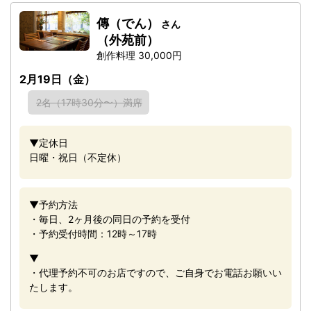
傳（でん）
さん
（外苑前）
創作料理 30,000円
2月19日（金）
2名（17時30分〜）満席
▼定休日
日曜・祝日（不定休）
▼予約方法
・毎日、2ヶ月後の同日の予約を受付
・予約受付時間：12時～17時
▼
・代理予約不可のお店ですので、ご自身でお電話お願いい
たします。