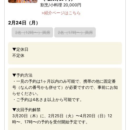
割烹/小料理 20,000円
>紹介ページはこちら
2月24日（月）
2名（12時〜）満席
2名（17時〜）満席
▼定休日
不定休
▼予約方法
・一見の予約は1ヶ月以内のみ可能で、携帯の他に固定番
号（なんの番号かも併せて）が必要ですので、事前にお知
らせください。
・ご予約は4名さま以上から可能です。
▼次回予約解禁
3月20日（木）に、2月25日（火）〜4月20日（日）12
時〜、17時〜の予約を受付開始予定です。