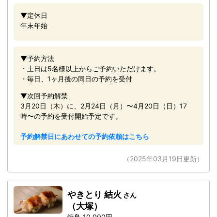
▼定休日
年末年始
▼予約方法
・土日は5名様以上からご予約いただけます。
・毎日、1ヶ月後の同日の予約を受付
▼次回予約解禁
3月20日（木）に、2月24日（月）〜4月20日（日）17
時〜の予約を受付開始予定です。
予約解禁日にあわせての予約依頼はこちら
（2025年03月19日更新）
やきとり 結火
さん
（大塚）
焼鳥 10,000円