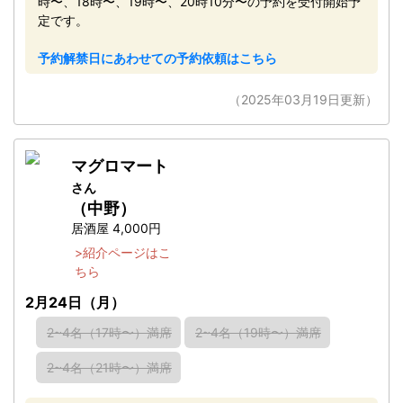
時〜、18時〜、19時〜、20時10分〜の予約を受付開始予
定です。
予約解禁日にあわせての予約依頼はこちら
（2025年03月19日更新）
マグロマート
さん
（中野）
居酒屋 4,000円
>紹介ページはこ
ちら
2月24日（月）
2~4名（17時〜）満席
2~4名（19時〜）満席
2~4名（21時〜）満席