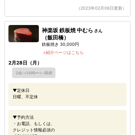
（2023年02月06日更新）
神楽坂 鉄板焼 中むら
さん
（飯田橋）
鉄板焼き 30,000円
>紹介ページはこちら
2月28日（月）
2名（18時〜）満席
▼定休日
日曜、不定休
▼予約方法
・お電話、もしくは、
クレジット情報必須の