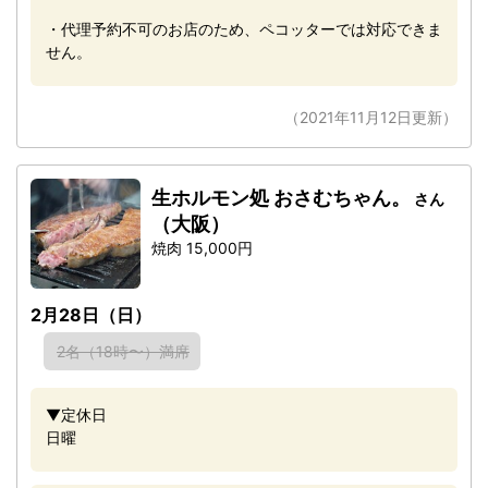
・代理予約不可のお店のため、ペコッターでは対応できま
せん。
（2021年11月12日更新）
生ホルモン処 おさむちゃん。
さん
（大阪）
焼肉 15,000円
2月28日（日）
2名（18時〜）満席
▼定休日
日曜