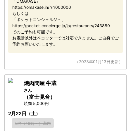
「OMAKASE」
https://omakase.in/r/rr000000
もしくは
「ポケットコンシェルジュ」
https://pocket-concierge.jp/ja/restaurants/243880
でのご予約も可能です。
お電話以外はペコッターでは対応できません。ご自身でご
予約お願いいたします。
（2023年01月13日更新）
焼肉問屋 牛蔵
さん
（富士見台）
焼肉 5,000円
2月22日（土）
2名（18時〜）満席