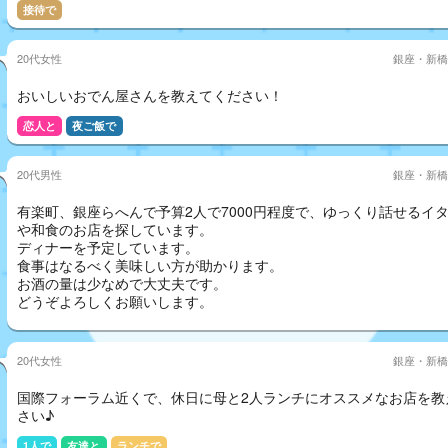
接待で
20代女性
銀座・新橋
おいしいおでん屋さんを教えてください！
恋人と
夜ご飯で
20代男性
銀座・新橋
有楽町、銀座らへんで予算2人で7000円程度で、ゆっくり話せるイ
や和食のお店を探しています。
ディナーを予定しています。
食事はなるべく美味しい方が助かります。
お酒の量は少なめで大丈夫です。
どうぞよろしくお願いします。
20代女性
銀座・新橋
国際フォーラム近くで、休日に母と2人ランチにオススメなお店を教
さい♪
1人で
友達と
ランチで