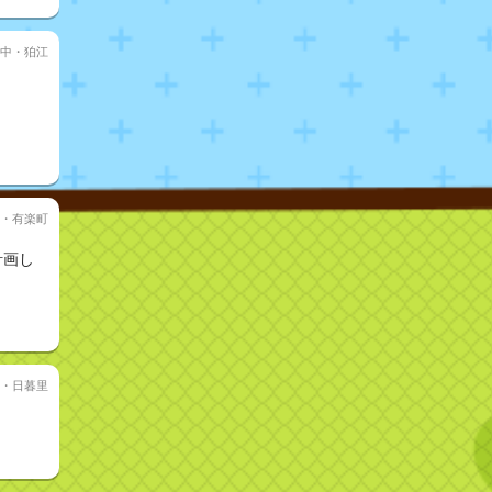
中・狛江
・有楽町
計画し
・日暮里