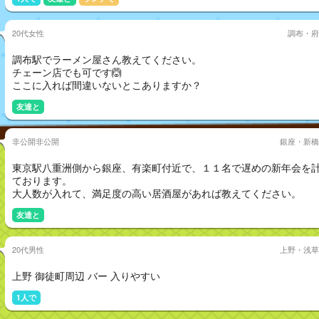
20代女性
調布・府
調布駅でラーメン屋さん教えてください。
チェーン店でも可です🙆
ここに入れば間違いないとこありますか？
友達と
非公開非公開
銀座・新橋
東京駅八重洲側から銀座、有楽町付近で、１１名で遅めの新年会を
ております。
大人数が入れて、満足度の高い居酒屋があれば教えてください。
友達と
20代男性
上野・浅草
上野 御徒町周辺 バー 入りやすい
1人で