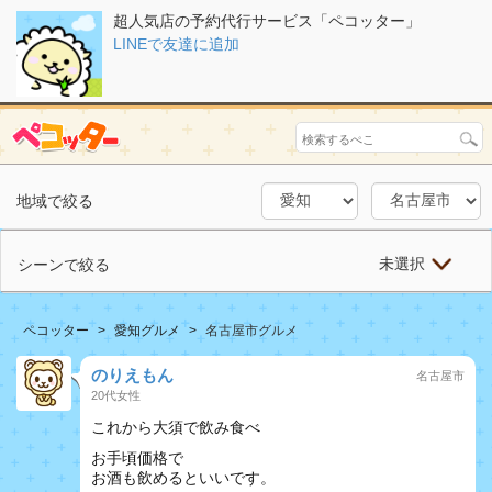
超人気店の予約代行サービス「ペコッター」
LINEで友達に追加
地域で絞る
未選択
シーンで絞る
ペコッター
愛知グルメ
名古屋市グルメ
のりえもん
名古屋市
20代女性
これから大須で飲み食べ
お手頃価格で
お酒も飲めるといいです。