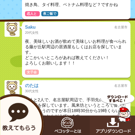
焼き鳥、タイ料理、ベトナム料理など？ですかね
恋人と
夜ご飯で
Saku
名古屋市
20代女性
夜、美味しいお酒が飲めて美味しいお料理が食べられ
る藤が丘駅周辺の居酒屋もしくはお店を探していま
す。
どこかいいところがあれば教えてください！
よろしくお願いします！！
女子会
のたは
名古屋市
30代女性
友人と2人で、名古屋駅周辺で、手羽先の食べれられ
るお店を探しています。風来坊というところで食べた
いとおもうのですが本日18時30分から19時くらいに
行きたいとかんがえています
友達と
夜ご飯で
今から