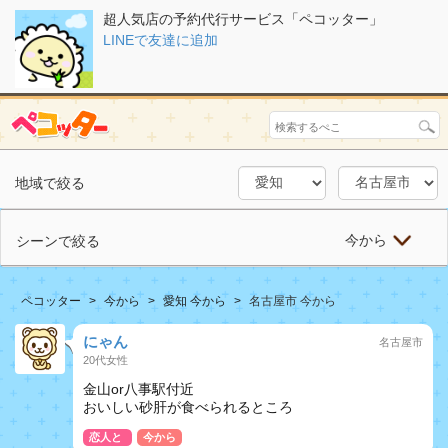
超人気店の予約代行サービス「ペコッター」
LINEで友達に追加
地域で絞る
今から
シーンで絞る
ペコッター
今から
愛知 今から
名古屋市 今から
にゃん
名古屋市
20代女性
金山or八事駅付近
おいしい砂肝が食べられるところ
恋人と
今から