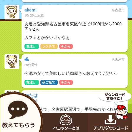
akemi
名古屋市
50代以上女性
友達と愛知県名古屋市名東区付近で1000円から2000
円で2人
カフェとかがいいかなぁ
友達と
ランチで
今から
🐲
名古屋市
20代男性
今池の安くて美味しい焼肉屋さん教えてください。
友達と
夜ご飯で
今から
のたは
名古屋市
30代女性
友人と2人で、名古屋駅周辺で、手羽先の食べれられ
るお店を探しています。風来坊というところで食べた
いとおもうのですが本日18時30分から19時くらいに
行きたいとかんがえています