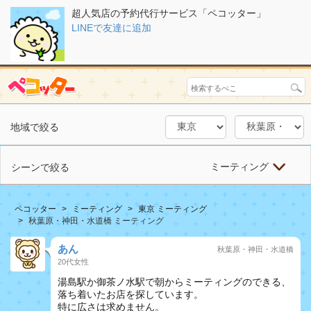
超人気店の予約代行サービス「ペコッター」
LINEで友達に追加
地域で絞る
ミーティング
シーンで絞る
ペコッター
ミーティング
東京 ミーティング
秋葉原・神田・水道橋 ミーティング
あん
秋葉原・神田・水道橋
20代女性
湯島駅か御茶ノ水駅で朝からミーティングのできる、
落ち着いたお店を探しています。
特に広さは求めません。