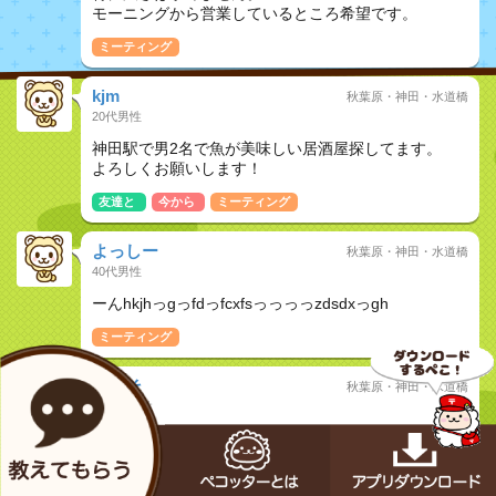
モーニングから営業しているところ希望です。
ミーティング
kjm
秋葉原・神田・水道橋
20代男性
神田駅で男2名で魚が美味しい居酒屋探してます。
よろしくお願いします！
友達と
今から
ミーティング
よっしー
秋葉原・神田・水道橋
40代男性
ーんhkjhっgっfdっfcxfsっっっっzdsdxっgh
ミーティング
きゃそ
秋葉原・神田・水道橋
非公開女性
岩本町か秋葉原近辺で個室のある居酒屋ありません
か？
ミーティング