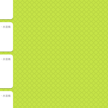
・水道橋
・水道橋
・水道橋