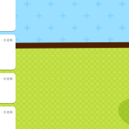
・水道橋
・水道橋
・水道橋