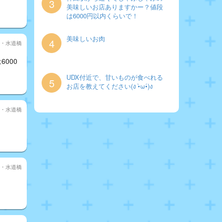
3
美味しいお店ありますかー？値段
は6000円以内くらいで！
美味しいお肉
4
・水道橋
000
UDX付近で、甘いものが食べれる
5
お店を教えてください(ง •̀ω•́)ง
・水道橋
・水道橋