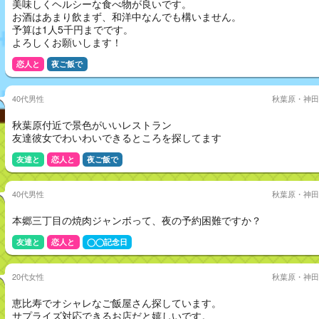
美味しくヘルシーな食べ物が良いです。
お酒はあまり飲まず、和洋中なんでも構いません。
予算は1人5千円までです。
よろしくお願いします！
恋人と
夜ご飯で
40代男性
秋葉原・神田
秋葉原付近で景色がいいレストラン
友達彼女でわいわいできるところを探してます
友達と
恋人と
夜ご飯で
40代男性
秋葉原・神田
本郷三丁目の焼肉ジャンボって、夜の予約困難ですか？
友達と
恋人と
◯◯記念日
20代女性
秋葉原・神田
恵比寿でオシャレなご飯屋さん探しています。
サプライズ対応できるお店だと嬉しいです。