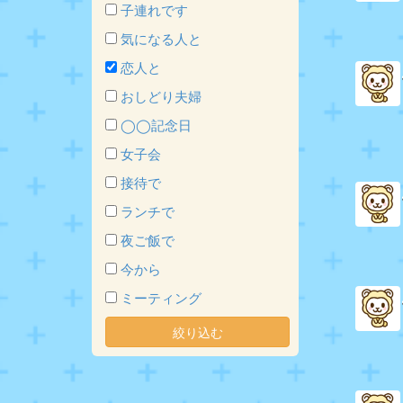
子連れです
気になる人と
恋人と
おしどり夫婦
◯◯記念日
女子会
接待で
ランチで
夜ご飯で
今から
ミーティング
絞り込む