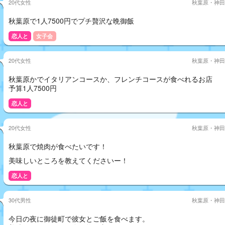
20代女性
秋葉原・神田
秋葉原で1人7500円でプチ贅沢な晩御飯
恋人と
女子会
20代女性
秋葉原・神田
秋葉原かでイタリアンコースか、フレンチコースが食べれるお店
予算1人7500円
恋人と
20代女性
秋葉原・神田
秋葉原で焼肉が食べたいです！
美味しいところを教えてくださいー！
恋人と
30代男性
秋葉原・神田
今日の夜に御徒町で彼女とご飯を食べます。