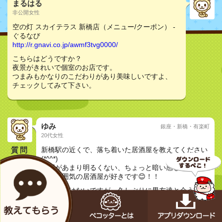
まるはる
非公開女性
空の灯 スカイテラス 新橋店（メニュー/クーポン） -
ぐるなび
http://r.gnavi.co.jp/awmf3tvg0000/
こちらはどうですか？
夜景がきれいで個室のお店です。
つまみもかなりのこだわりがあり美味しいですよ、
チェックしてみて下さい。
ゆみ
銀座・新橋・有楽町
20代女性
質問
新橋駅の近くで、落ち着いた居酒屋を教えてください
(*^^*)
照明があまり明るくない、ちょっと暗い感じの落ち着
いた雰囲気の居酒屋が好きです😊！！
デートではないですが、久しぶりに男友達と会うので
お願いします(*^^*)
夜ご飯で