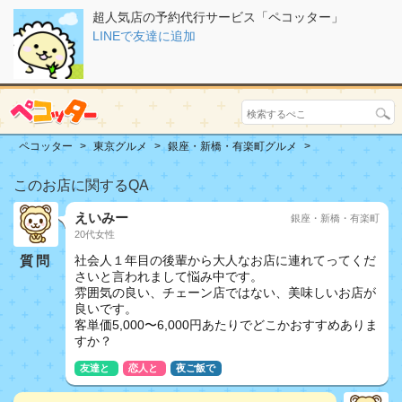
超人気店の予約代行サービス「ペコッター」
LINEで友達に追加
ペコッター
東京グルメ
銀座・新橋・有楽町グルメ
このお店に関するQA
えいみー
銀座・新橋・有楽町
20代女性
質問
社会人１年目の後輩から大人なお店に連れてってくだ
さいと言われまして悩み中です。
雰囲気の良い、チェーン店ではない、美味しいお店が
良いです。
客単価5,000〜6,000円あたりでどこかおすすめありま
すか？
友達と
恋人と
夜ご飯で