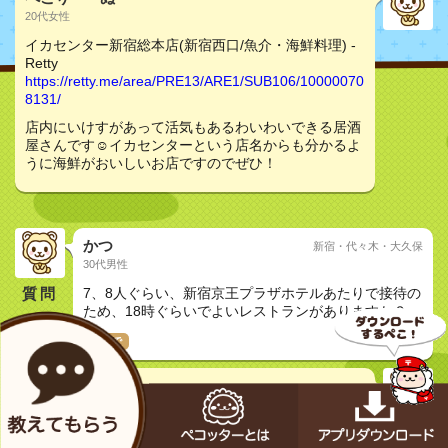
20代女性
イカセンター新宿総本店(新宿西口/魚介・海鮮料理) -
Retty
https://retty.me/area/PRE13/ARE1/SUB106/10000070
8131/
店内にいけすがあって活気もあるわいわいできる居酒
屋さんです☺️イカセンターという店名からも分かるよ
うに海鮮がおいしいお店ですのでぜひ！
かつ
新宿・代々木・大久保
30代男性
質問
7、8人ぐらい、新宿京王プラザホテルあたりで接待の
ため、18時ぐらいでよいレストランがありますか？
接待で
トコトコ
非公開非公開
イカセンター新宿総本店(新宿西口/魚介・海鮮料理) -