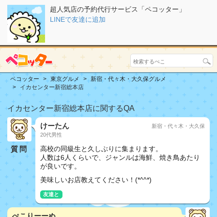
超人気店の予約代行サービス「ペコッター」
LINEで友達に追加
ペコッター
東京グルメ
新宿・代々木・大久保グルメ
イカセンター新宿総本店
イカセンター新宿総本店に関するQA
けーたん
新宿・代々木・大久保
20代男性
質問
高校の同級生と久しぶりに集まります。
人数は6人くらいで、ジャンルは海鮮、焼き鳥あたり
が良いです。
美味しいお店教えてください！(*^^*)
友達と
ぺこりーーぬ