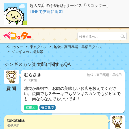
超人気店の予約代行サービス「ペコッター」
LINEで友達に追加
ペコッター
東京グルメ
池袋～高田馬場・早稲田グルメ
ジンギスカン楽太郎
ジンギスカン楽太郎に関するQA
むらさき
池袋～高田馬場・早稲田
20代女性
質問
池袋か新宿で、お肉の美味しいお店を教えてくださ
い。焼肉でもステーキでもジンギスカンでもジビエで
も、肉ならなんでもいいです！
友達と
夜ご飯で
tokotaka
40代男性