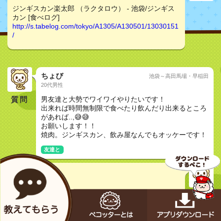
ジンギスカン楽太郎 （ラクタロウ） - 池袋/ジンギス
カン [食べログ]
http://s.tabelog.com/tokyo/A1305/A130501/13030151
/
ちょび
池袋～高田馬場・早稲田
20代男性
質問
男友達と大勢でワイワイやりたいです！
出来れば時間無制限で食べたり飲んだり出来るところ
があれば..,😅😅
お願いします！！
焼肉。ジンギスカン、飲み屋なんでもオッケーです！
友達と
いちか
30代女性
ジンギスカン楽太郎 （ラクタロウ） - 池袋/ジンギス
カン [食べログ]
http://s.tabelog.com/tokyo/A1305/A130501/13030151