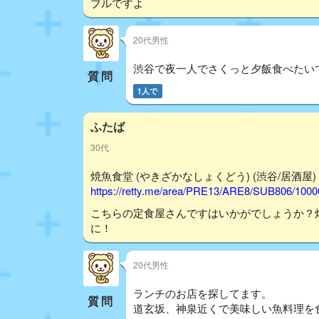
ブルですよ
20代男性
渋谷で夜一人でさくっと夕飯食べたい
質問
1人で
ふたば
30代
焼魚食堂 (やきざかなしょくどう) (渋谷/居酒屋) - 
https://retty.me/area/PRE13/ARE8/SUB806/100
こちらの定食屋さんですはいかがでしょうか？
に！
20代男性
ランチのお店を探してます。
質問
道玄坂、神泉近くで美味しい魚料理を