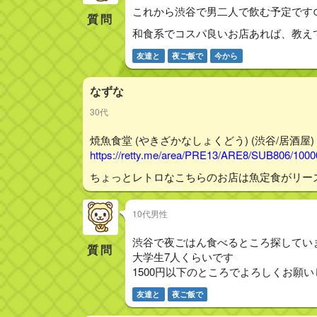
これから渋谷で男二人で飲む予定です⊂((
質問
和食系でコスパ良いお店あれば、教えてく
友達と
夜ご飯で
今から
なずな
30代
焼魚食堂 (やきざかなしょくどう) (渋谷/居酒屋) - 
https://retty.me/area/PRE13/ARE8/SUB806/100
ちょっとレトロなこちらのお店は魚定食がリー
10代男性
渋谷で夜ごはん食べるところ探してい
質問
大学生7人くらいです
1500円以下のところでよろしくお願い
友達と
夜ご飯で