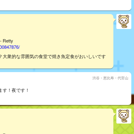
Retty
000847876/
？大衆的な雰囲気の食堂で焼き魚定食がおいしいです
渋谷・恵比寿・代官山
ます！夜です！