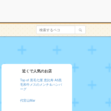
近くで人気のお店
Top of 黒毛七厘 恵比寿 A5黒
毛和牛メスのメンチ＆ハンバ
ーグ
代官山Mar