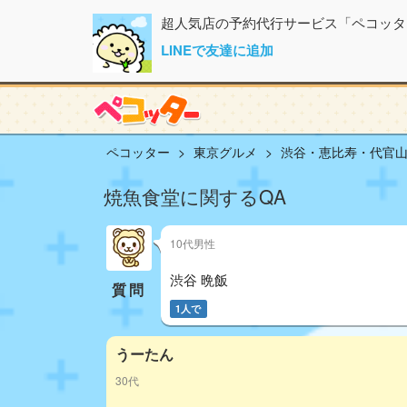
超人気店の予約代行サービス「ペコッタ
LINEで友達に追加
ペコッター
東京グルメ
渋谷・恵比寿・代官
焼魚食堂に関するQA
10代男性
渋谷 晩飯
質問
1人で
うーたん
30代