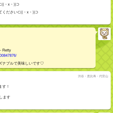
・x・))⊃
ださい⊂((・x・))⊃
Retty
000847876/
ズナブルで美味しいです♡
渋谷・恵比寿・代官山
ます！
します