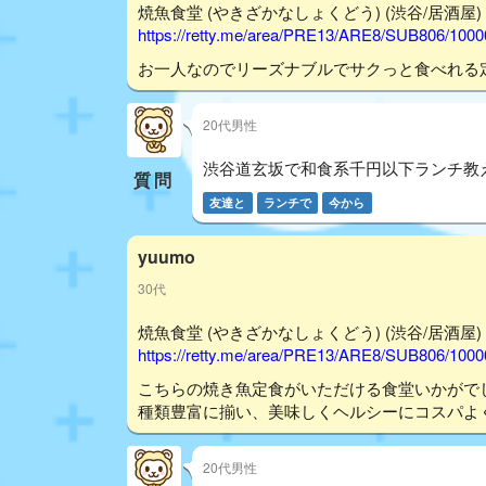
焼魚食堂 (やきざかなしょくどう) (渋谷/居酒屋) - 
https://retty.me/area/PRE13/ARE8/SUB806/100
お一人なのでリーズナブルでサクっと食べれる
20代男性
渋谷道玄坂で和食系千円以下ランチ教
質問
友達と
ランチで
今から
yuumo
30代
焼魚食堂 (やきざかなしょくどう) (渋谷/居酒屋) - 
https://retty.me/area/PRE13/ARE8/SUB806/100
こちらの焼き魚定食がいただける食堂いかがで
種類豊富に揃い、美味しくヘルシーにコスパよ
20代男性