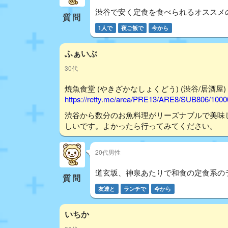
渋谷で安く定食を食べられるオススメ
質問
1人で
夜ご飯で
今から
ふぁいぶ
30代
焼魚食堂 (やきざかなしょくどう) (渋谷/居酒屋) - 
https://retty.me/area/PRE13/ARE8/SUB806/100
渋谷から数分のお魚料理がリーズナブルで美味
しいです。よかったら行ってみてください。
20代男性
道玄坂、神泉あたりで和食の定食系の
質問
友達と
ランチで
今から
いちか