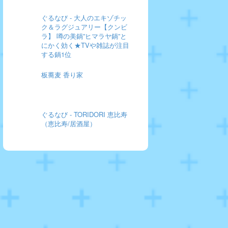
ぐるなび - 大人のエキゾチッ
ク＆ラグジュアリー【クンビ
ラ】 噂の美鍋”ヒマラヤ鍋”と
にかく効く★TVや雑誌が注目
する鍋1位
板蕎麦 香り家
ぐるなび - TORIDORI 恵比寿
（恵比寿/居酒屋）