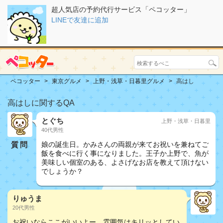
超人気店の予約代行サービス「ペコッター」
LINEで友達に追加
ペコッター
東京グルメ
上野・浅草・日暮里グルメ
高はし
高はしに関するQA
とぐち
上野・浅草・日暮里
40代男性
質問
娘の誕生日。かみさんの両親が来てお祝いを兼ねてご
飯を食べに行く事になりました。王子か上野で、魚が
美味しい個室のある、よさげなお店を教えて頂けない
でしょうか？
りゅうま
20代男性
お祝いならここがいいよー。雰囲気はキリッとしてい