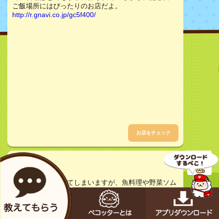
ご飯場所にはぴったりのお店だよ。
http://r.gnavi.co.jp/gc5f400/
お店をチェック
ぺころす
30代女性
居酒屋さんになってしまいますが、魚料理や野菜ソム
リエ監修のバーニャカウダがおいしいです。お子様が
何歳か分からないですが、お子様連れOKで誕生日ケ
ーキも用意してくれます。（持込もOK）個室は予約
してください。