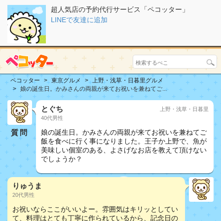
超人気店の予約代行サービス「ペコッター」
LINEで友達に追加
ペコッター
東京グルメ
上野・浅草・日暮里グルメ
娘の誕生日。かみさんの両親が来てお祝いを兼ねてご...
とぐち
上野・浅草・日暮里
40代男性
質問
娘の誕生日。かみさんの両親が来てお祝いを兼ねてご
飯を食べに行く事になりました。王子か上野で、魚が
美味しい個室のある、よさげなお店を教えて頂けない
でしょうか？
りゅうま
20代男性
お祝いならここがいいよー。雰囲気はキリッとしてい
て、料理はとても丁寧に作られているから、記念日の